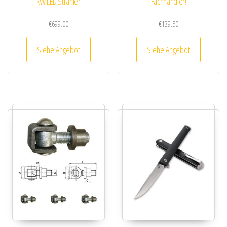
kW LED Strahler
Fachhändler!
€
699.00
€
139.50
Siehe Angebot
Siehe Angebot