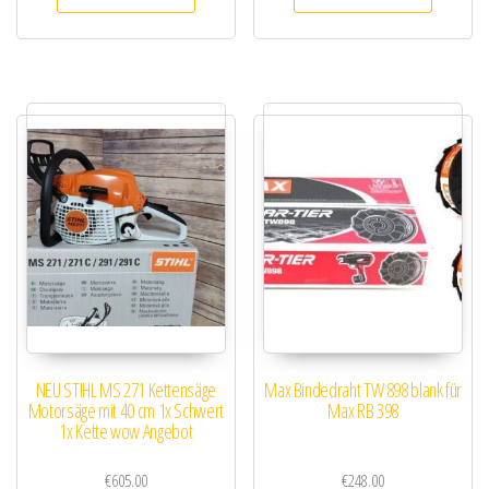
NEU STIHL MS 271 Kettensäge
Max Bindedraht TW 898 blank für
Motorsäge mit 40 cm 1x Schwert
Max RB 398
1x Kette wow Angebot
€
605.00
€
248.00