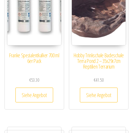
Franke Spezialentkalker 700 ml
Hobby Trinkschale Badeschale
6er Pack
Terra Pond 2 – 35x29x7cm
Reptilien Terrarium
€
53.30
€
41.50
Siehe Angebot
Siehe Angebot