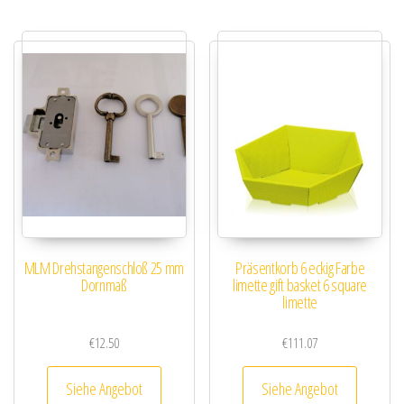
MLM Drehstangenschloß 25 mm
Präsentkorb 6 eckig Farbe
Dornmaß
limette gift basket 6 square
limette
€
12.50
€
111.07
Siehe Angebot
Siehe Angebot