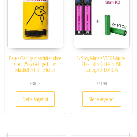
Deuka Geflügelmastfutter ohne
2x Sony Murata VTC6 Akku inkl.
Cocc. 25 kg Geflügelfutter
Efest Slim K2 Li-Ion USB
Mastfutter Hühnerfutter
Ladegerät 1.0A 3,7V
€
30.95
€
21.90
Siehe Angebot
Siehe Angebot