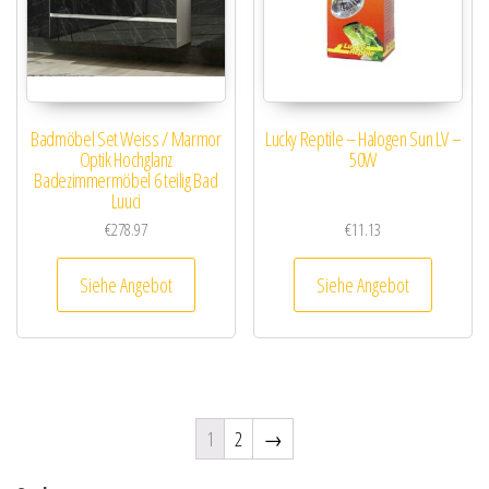
Badmöbel Set Weiss / Marmor
Lucky Reptile – Halogen Sun LV –
Optik Hochglanz
50W
Badezimmermöbel 6 teilig Bad
Luuci
€
278.97
€
11.13
Siehe Angebot
Siehe Angebot
1
2
→