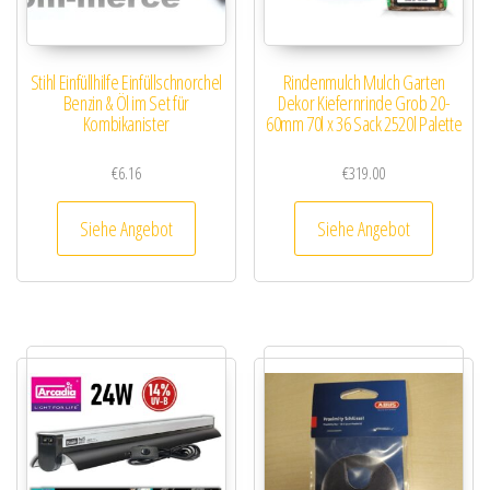
Stihl Einfüllhilfe Einfüllschnorchel
Rindenmulch Mulch Garten
Benzin & Öl im Set für
Dekor Kiefernrinde Grob 20-
Kombikanister
60mm 70l x 36 Sack 2520l Palette
€
6.16
€
319.00
Siehe Angebot
Siehe Angebot