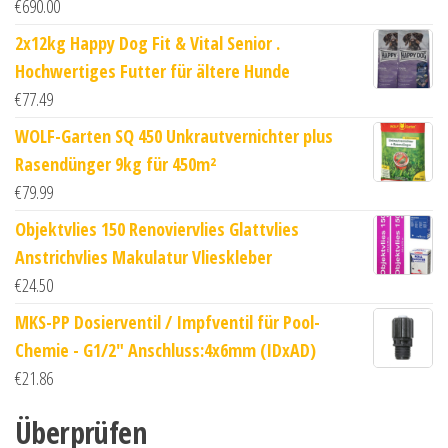
€
690.00
2x12kg Happy Dog Fit & Vital Senior .
Hochwertiges Futter für ältere Hunde
€
77.49
WOLF-Garten SQ 450 Unkrautvernichter plus
Rasendünger 9kg für 450m²
€
79.99
Objektvlies 150 Renoviervlies Glattvlies
Anstrichvlies Makulatur Vlieskleber
€
24.50
MKS-PP Dosierventil / Impfventil für Pool-
Chemie - G1/2" Anschluss:4x6mm (IDxAD)
€
21.86
Überprüfen