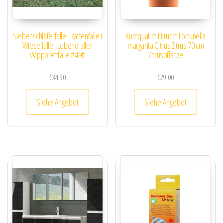
Siebenschläferfalle I Rattenfalle I
Kumquat mit Frucht Fortunella
Wieselfalle I Lebendfalle I
margarita Citrus Zitrus 70 cm
Wippbrettfalle #49#
Zitruspflanze
€
34.90
€
29.00
Siehe Angebot
Siehe Angebot