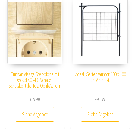
Gunsan Visage Steckdose mit
vidaXL Gartenzauntor 100 x 100
Deckel KOMBI Schater-
cm Anthrazit
Schutzkontakt Holz-Optik Achorn
€
19.90
€
91.99
Siehe Angebot
Siehe Angebot