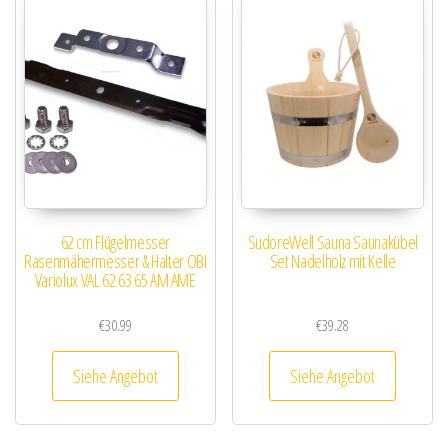
62 cm Flügelmesser
SudoreWell Sauna Saunakübel
Rasenmähermesser & Halter OBI
Set Nadelholz mit Kelle
Variolux VAL 62 63 65 AM AME
€
30.99
€
39.28
Siehe Angebot
Siehe Angebot