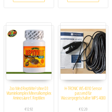
Zoo Med ReptiVite? ohne D3
H-TRONIC WS 4010 Sensor
Vitaminkomplex Mineralkomplex
passend für
Aminosäure f. Reptilien
Wasserpegelschalter WPS 4000
€
12.92
€
12.20