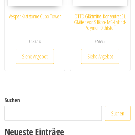
Vesper Kratztonne Cubo Tower
OTTO Glättmittel Konzentrat 5 L
Glätten von Silikon- MS-Hybrid-
Polymer-Dichtstoff
€
123.14
€
56.95
Siehe Angebot
Siehe Angebot
Suchen
Suchen
Neueste Einträge