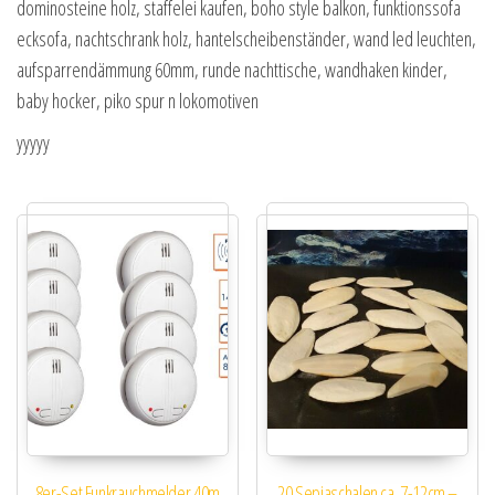
dominosteine holz, staffelei kaufen, boho style balkon, funktionssofa
ecksofa, nachtschrank holz, hantelscheibenständer, wand led leuchten,
aufsparrendämmung 60mm, runde nachttische, wandhaken kinder,
baby hocker, piko spur n lokomotiven
yyyyy
8er-Set Funkrauchmelder 40m
20 Sepiaschalen ca. 7-12cm –