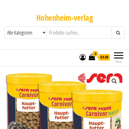
Hohenheim-verlag
0
€0.00
Menü