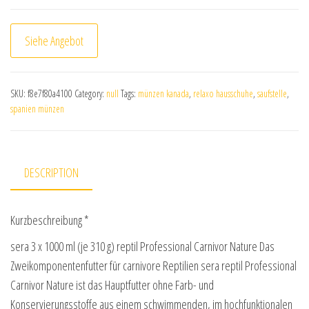
Siehe Angebot
SKU:
f8e7f80a4100
Category:
null
Tags:
münzen kanada
,
relaxo hausschuhe
,
saufstelle
,
spanien münzen
DESCRIPTION
Kurzbeschreibung *
sera 3 x 1000 ml (je 310 g) reptil Professional Carnivor Nature Das
Zweikomponentenfutter für carnivore Reptilien sera reptil Professional
Carnivor Nature ist das Hauptfutter ohne Farb- und
Konservierungsstoffe aus einem schwimmenden, im hochfunktionalen