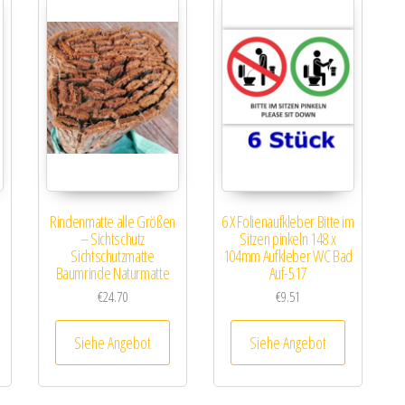
,
Rindenmatte alle Größen
6 X Folienaufkleber Bitte im
– Sichtschutz
Sitzen pinkeln 148 x
Sichtschutzmatte
104mm Aufkleber WC Bad
Baumrinde Naturmatte
Auf-517
€
24.70
€
9.51
Siehe Angebot
Siehe Angebot