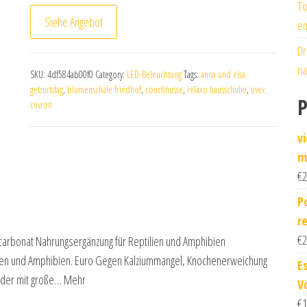
To
Siehe Angebot
en
Dr
na
SKU:
4df584ab00f0
Category:
LED-Beleuchtung
Tags:
anna und elsa
geburtstag
,
blumenschale friedhof
,
couchhusse
,
relaxo hausschuhe
,
uvex
P
cevron
v
m
€
2
P
r
€
2
carbonat Nahrungsergänzung für Reptilien und Amphibien
lien und Amphibien. Euro Gegen Kalziummangel, Knochenerweichung
E
Puder mit große… Mehr
V
€
1