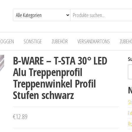
LOGGEN
SONSTIGE
ZUBEHÖR
VERSANDKARTONS
ZUBEH
B-WARE – T-STA 30° LED
S
Alu Treppenprofil
Treppenwinkel Profil
N
Stufen schwarz
St
Ed
€
12.89
Ro