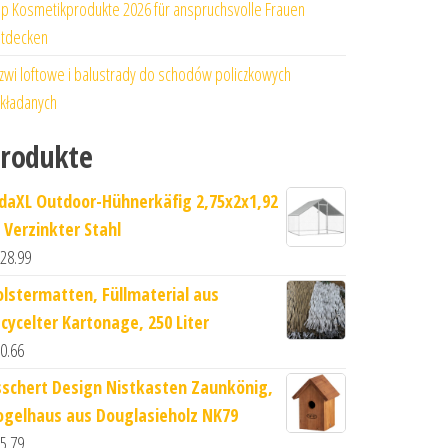
p Kosmetikprodukte 2026 für anspruchsvolle Frauen
tdecken
zwi loftowe i balustrady do schodów policzkowych
kładanych
rodukte
idaXL Outdoor-Hühnerkäfig 2,75x2x1,92
 Verzinkter Stahl
28.99
olstermatten, Füllmaterial aus
ecycelter Kartonage, 250 Liter
0.66
sschert Design Nistkasten Zaunkönig,
ogelhaus aus Douglasieholz NK79
5.79