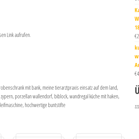
K
W
1
sen Link aufrufen.
€
2
k
w
A
€
4
robenschrank mit bank, meine tierarztpraxis einsatz auf dem land,
Ü
 zypern, porzellan wallendorf, biblock, wandregal küche mit haken,
ifmaschine, hochwertige buntstifte
zz