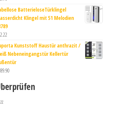
abellose BatterieloseTürklingel
asserdicht Klingel mit 51 Melodien
8789
2.22
uporta Kunststoff Haustür anthrazit /
eiß Nebeneingangstür Kellertür
ußentür
89.90
berprüfen
zzz