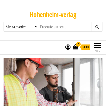
Hohenheim-verlag
0
€0.00
Menü