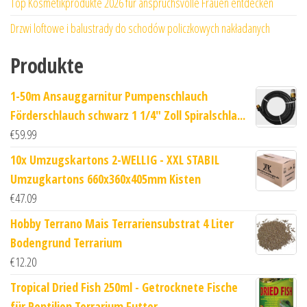
Top Kosmetikprodukte 2026 für anspruchsvolle Frauen entdecken
Drzwi loftowe i balustrady do schodów policzkowych nakładanych
Produkte
1-50m Ansauggarnitur Pumpenschlauch
Förderschlauch schwarz 1 1/4" Zoll Spiralschla...
€
59.99
10x Umzugskartons 2-WELLIG - XXL STABIL
Umzugkartons 660x360x405mm Kisten
€
47.09
Hobby Terrano Mais Terrariensubstrat 4 Liter
Bodengrund Terrarium
€
12.20
Tropical Dried Fish 250ml - Getrocknete Fische
für Reptilien Terrarium Futter