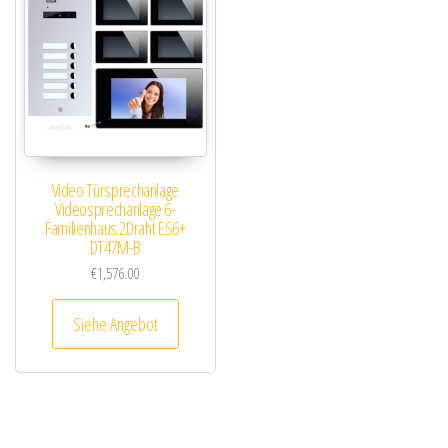
Video Türsprechanlage
Videosprechanlage 6-
Familienhaus 2Draht ES6+
DT47M-B
€
1,576.00
Siehe Angebot