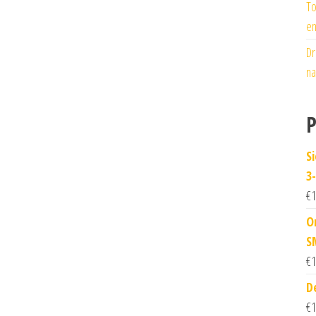
To
en
Dr
na
P
S
3
€
1
O
S
€
1
D
€
1