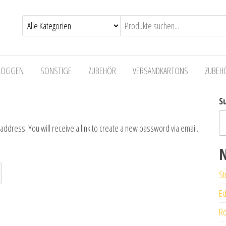
LOGGEN
SONSTIGE
ZUBEHÖR
VERSANDKARTONS
ZUBEH
S
dress. You will receive a link to create a new password via email.
N
St
Ed
Ro