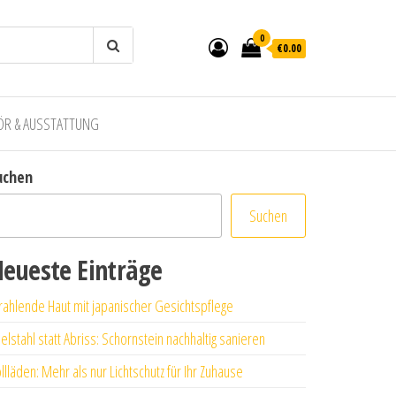
0
€0.00
ÖR & AUSSTATTUNG
uchen
Suchen
eueste Einträge
rahlende Haut mit japanischer Gesichtspflege
elstahl statt Abriss: Schornstein nachhaltig sanieren
llläden: Mehr als nur Lichtschutz für Ihr Zuhause