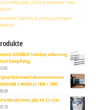
p Kosmetikprodukte 2026 für anspruchsvolle Frauen
tdecken
zwi loftowe i balustrady do schodów policzkowych
kładanych
rodukte
iemens HZ638D30 Teleskop-vollauszug
-fach Dampffähig
59.85
riginal Robomow Fahrantriebsmotor
MSB6206B S-MODELLE 1800 + 3000
80.00
elta Metallschutz plus SG 2,5 Liter
07.70