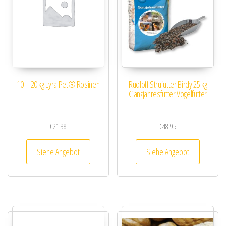
10 – 20 kg Lyra Pet® Rosinen
Rudloff Strufutter Birdy 25 kg
Ganzjahresfutter Vogelfutter
€
21.38
€
48.95
Siehe Angebot
Siehe Angebot