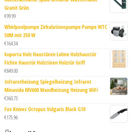
Granit Grün
€
99.99
Whirlpoolpumpe Zirkulationspumpe Pumpe WTC
50M mit 250 W
€
164.34
kuporta Holz Haustüren Lohne Holzhaustür
Fichte Haustür Holztüren Holztür Griff
€
849.00
Infrarotheizung Spiegelheizung Infrarot
Minavida MV600 Wandheizung Heizung WiFi
€
360.73
Fox Knives Octopus Vulgaris Black G10
€
175.96