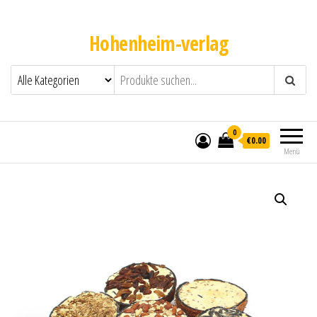
Hohenheim-verlag
0
€0.00
Menü