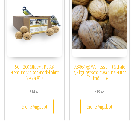
50 – 200 Stk. Lyra Pet®
7,38€/ kg) Walnüsse mit Schale
Premium Meisenknödel ohne
2,5 kg ungeschält Walnuss Futter
Netz à 85 g
Eichhörnchen
€
14.49
€
18.45
Siehe Angebot
Siehe Angebot