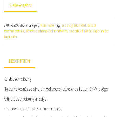
Siehe Angebot
SKU:
58a6978b2fef
Category:
Futtermittel
Tags:
ard shop tatort dvd
,
barock
esszimmerstühle
,
deutsche schauspielerin katharina
,
kinderbuch nähen
,
super mario
kuscheltier
DESCRIPTION
Kurzbeschreibung
Halbe Kokosnüsse sind ein beliebtes fettreiches Futter für Wildvögel
Artikelbeschreibung anzeigen
Ihr Browser unterstützt keine IFrames.