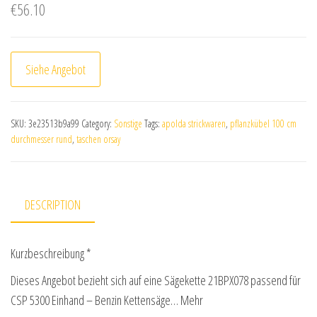
€
56.10
Siehe Angebot
SKU:
3e23513b9a99
Category:
Sonstige
Tags:
apolda strickwaren
,
pflanzkübel 100 cm
durchmesser rund
,
taschen orsay
DESCRIPTION
Kurzbeschreibung *
Dieses Angebot bezieht sich auf eine Sägekette 21BPX078 passend für
CSP 5300 Einhand – Benzin Kettensäge… Mehr