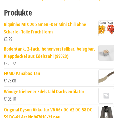
Produkte
Biquinho MIX 20 Samen -Der Mini Chili ohne
Schärfe- Tolle Fruchtform
€
2.79
Bodentank, 2-fach, höhenverstellbar, belegbar,
Klappdeckel aus Edelstahl (8902B)
€
320.72
FKMD Panabas Tan
€
175.08
Windgetriebener Edelstahl Dachventilator
€
103.10
Original Dyson Akku für V6 V6+ DC-62 DC-58 DC-
59 DC-61 Art Nr 967810-21 neu