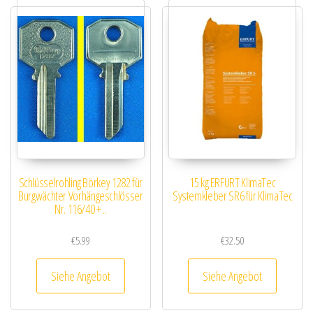
Schlüsselrohling Börkey 1282 für
15 kg ERFURT KlimaTec
Burgwächter Vorhängeschlösser
Systemkleber SR6 für KlimaTec
Nr. 116/40 + ..
€
5.99
€
32.50
Siehe Angebot
Siehe Angebot