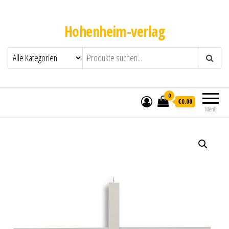
Hohenheim-verlag
0
€0.00
Menü