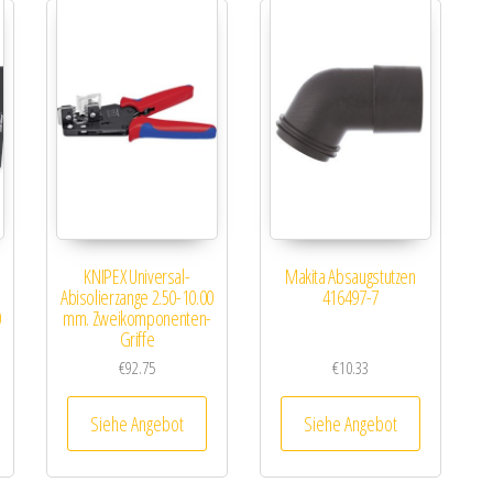
KNIPEX Universal-
Makita Absaugstutzen
Abisolierzange 2.50-10.00
416497-7
0
mm. Zweikomponenten-
Griffe
€
92.75
€
10.33
Siehe Angebot
Siehe Angebot