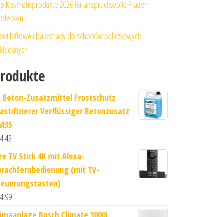
p Kosmetikprodukte 2026 für anspruchsvolle Frauen
tdecken
zwi loftowe i balustrady do schodów policzkowych
kładanych
rodukte
L Beton-Zusatzmittel Frostschutz
lastifizierer Verflüssiger Betonzusatz
M35
4.42
re TV Stick 4K mit Alexa-
prachfernbedienung (mit TV-
teuerungstasten)
4.99
limaanlage Bosch Climate 3000i