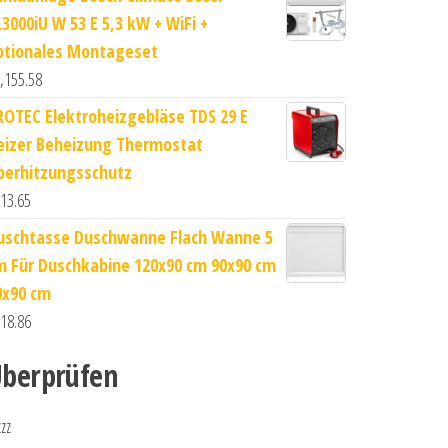
L3000iU W 53 E 5,3 kW + WiFi +
ptionales Montageset
,155.58
ROTEC Elektroheizgebläse TDS 29 E
eizer Beheizung Thermostat
berhitzungsschutz
13.65
uschtasse Duschwanne Flach Wanne 5
m Für Duschkabine 120x90 cm 90x90 cm
0x90 cm
18.86
berprüfen
zzz