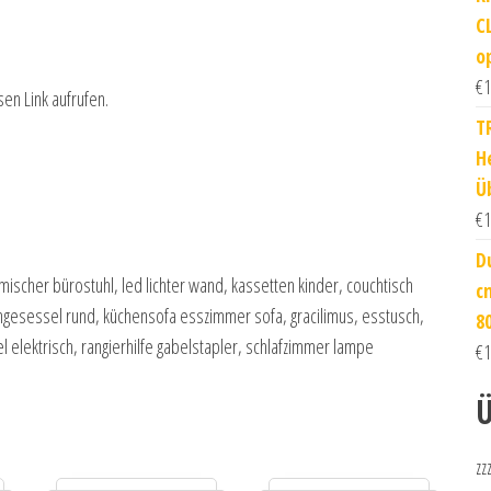
C
o
€
1
sen Link aufrufen.
T
H
Ü
€
1
D
imischer bürostuhl, led lichter wand, kassetten kinder, couchtisch
c
ngesessel rund, küchensofa esszimmer sofa, gracilimus, esstusch,
8
l elektrisch, rangierhilfe gabelstapler, schlafzimmer lampe
€
1
Ü
zz