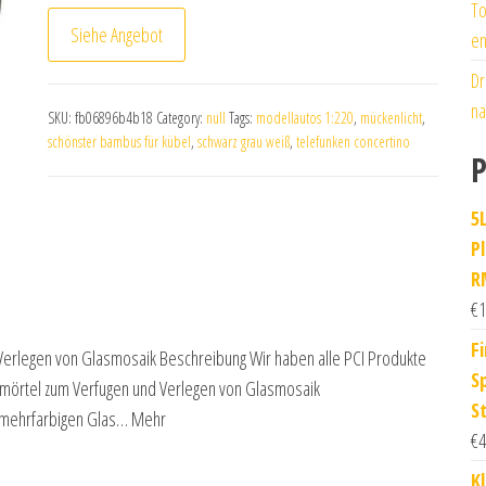
To
Siehe Angebot
en
Dr
na
SKU:
fb06896b4b18
Category:
null
Tags:
modellautos 1:220
,
mückenlicht
,
schönster bambus für kübel
,
schwarz grau weiß
,
telefunken concertino
P
5
P
R
€
1
Fi
erlegen von Glasmosaik Beschreibung Wir haben alle PCI Produkte
S
mörtel zum Verfugen und Verlegen von Glasmosaik
S
n mehrfarbigen Glas… Mehr
€
4
K