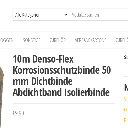
LOGGEN
SONSTIGE
ZUBEHÖR
VERSANDKARTONS
ZUBEH
10m Denso-Flex
S
Korrosionsschutzbinde 50
mm Dichtbinde
N
Abdichtband Isolierbinde
St
Ed
€
9.90
Ro