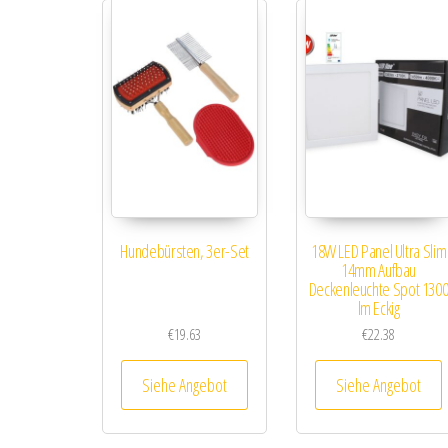
Hundebürsten, 3er-Set
18W LED Panel Ultra Slim
14mm Aufbau
Deckenleuchte Spot 130
lm Eckig
€
19.63
€
22.38
Siehe Angebot
Siehe Angebot