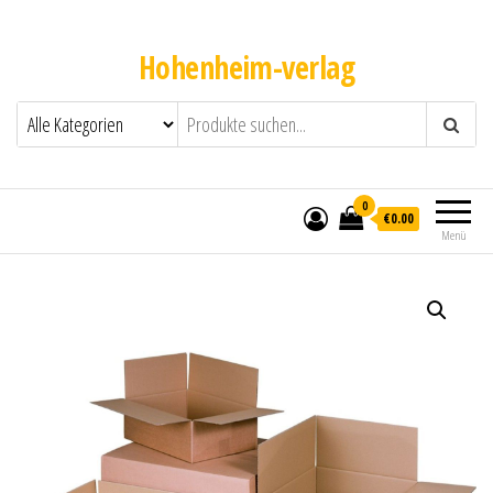
Hohenheim-verlag
0
€0.00
Menü