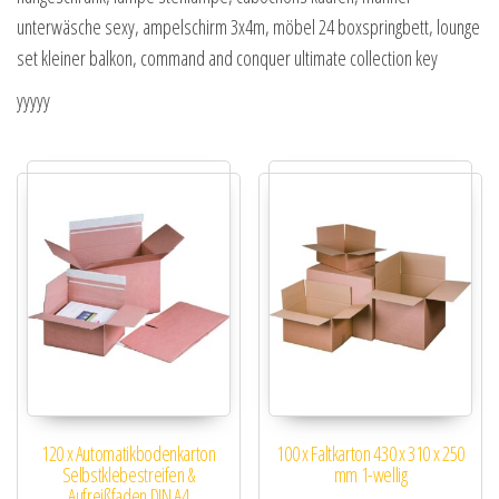
unterwäsche sexy, ampelschirm 3x4m, möbel 24 boxspringbett, lounge
set kleiner balkon, command and conquer ultimate collection key
yyyyy
120 x Automatikbodenkarton
100 x Faltkarton 430 x 310 x 250
Selbstklebestreifen &
mm 1-wellig
Aufreißfaden DIN A4