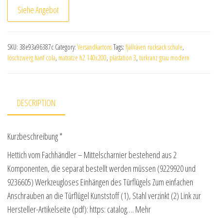
Siehe Angebot
SKU:
38e93a96387c
Category:
Versandkartons
Tags:
fjällräven rucksack schule
,
löschzwerg hanf cola
,
matratze h2 140x200
,
plastation 3
,
türkranz grau modern
DESCRIPTION
Kurzbeschreibung *
Hettich vom Fachhändler – Mittelscharnier bestehend aus 2
Komponenten, die separat bestellt werden müssen (9229920 und
9236605) Werkzeugloses Einhängen des Türflügels Zum einfachen
Anschrauben an die Türflügel Kunststoff (1), Stahl verzinkt (2) Link zur
Hersteller-Artikelseite (pdf): https: catalog…. Mehr