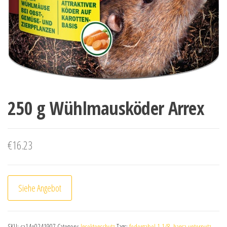
250 g Wühlmausköder Arrex
€
16.23
Siehe Angebot
SKU:
ca14e0241907
Category:
Insektenschutz
Tags:
federgabel 1 1/8
,
hansa unterputz