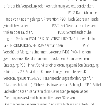
erforderlich, Verpackung oder Kennzeichnungsetikett bereithalten.
P102: Darf nicht in die
Hände von Kindern gelangen. Prävention: P264: Nach Gebrauch Hände
gründlich waschen. P270: Bei Gebrauch nicht essen,
trinken oder rauchen. P280: Schutzhandschuhe
tragen. Reaktion: P301+P312: BEI VERSCHLUCKEN: Bei Unwohlsein
GIFTINFORMATIONSZENTRUM/ Arzt anrufen. P391:
Verschüttet Mengen aufnehmen. Lagerung: P402+P404: In einem
geschlossenen Behälter an einem trockenen Ort aufbewahren.
Entsorgung: P501: Inhalt/Behälter einer ordnungsgemäßen Entsorgung
zuführen. 2.2.2. Zusätzliche Kennzeichnungselemente gemäß
Verordnung (EU) Nr. 547/2011 (Kennzeichnungsanforderungen für
Pflanzenschutzmittel) Sicherheitshinweise nach Anhang III SP 1: Mittel
und/oder dessen Behälter nicht in Gewässer gelangen lassen.
(Ausbringungsgeräte nicht in unmittelbarer Nähe von
Oberflächengewässern reinigen / Indirekte Einträge über Hof- und