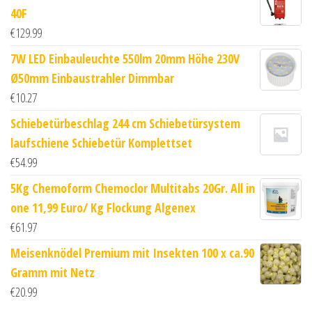
40F
€
129.99
7W LED Einbauleuchte 550lm 20mm Höhe 230V
Ø50mm Einbaustrahler Dimmbar
€
10.27
Schiebetürbeschlag 244 cm Schiebetürsystem
laufschiene Schiebetür Komplettset
€
54.99
5Kg Chemoform Chemoclor Multitabs 20Gr. All in
one 11,99 Euro/ Kg Flockung Algenex
€
61.97
Meisenknödel Premium mit Insekten 100 x ca.90
Gramm mit Netz
€
20.99