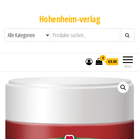
Hohenheim-verlag
0
€0.00
Menü