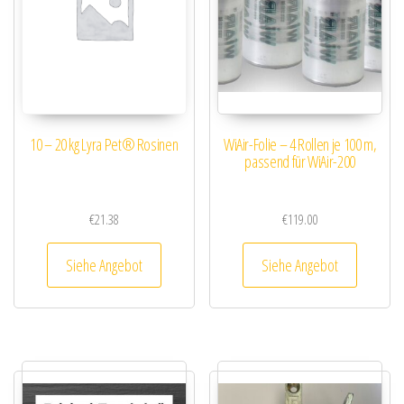
10 – 20 kg Lyra Pet® Rosinen
WiAir-Folie – 4 Rollen je 100 m,
passend für WiAir-200
€
21.38
€
119.00
Siehe Angebot
Siehe Angebot