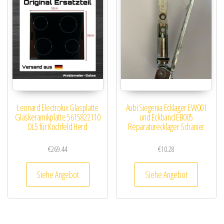
Leonard Electrolux Glasplatte
Aubi Siegenia Ecklager EW001
Glaskeramikplatte 5615822110
und Eckband EB005
DL5 für Kochfeld Herd
Reparaturecklager Schanier
€
269.44
€
10.28
Siehe Angebot
Siehe Angebot