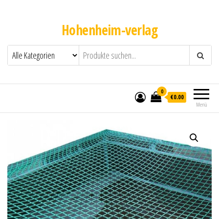
Hohenheim-verlag
0
€0.00
Menü