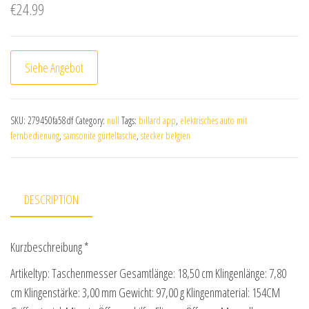
€
24.99
Siehe Angebot
SKU:
279450fa58df
Category:
null
Tags:
billard app
,
elektrisches auto mit
fernbedienung
,
samsonite gürteltasche
,
stecker belgien
DESCRIPTION
Kurzbeschreibung *
Artikeltyp: Taschenmesser Gesamtlänge: 18,50 cm Klingenlänge: 7,80
cm Klingenstärke: 3,00 mm Gewicht: 97,00 g Klingenmaterial: 154CM