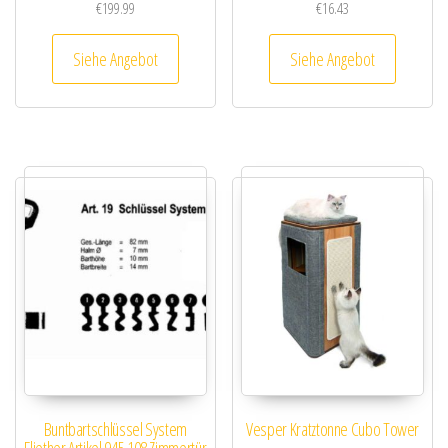
€
199.99
€
16.43
Siehe Angebot
Siehe Angebot
Buntbartschlüssel System
Vesper Kratztonne Cubo Tower
Fliether Artikel 945 108 Zimmertür