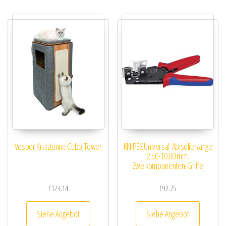
Vesper Kratztonne Cubo Tower
KNIPEX Universal-Abisolierzange
2.50-10.00 mm.
Zweikomponenten-Griffe
€
123.14
€
92.75
Siehe Angebot
Siehe Angebot