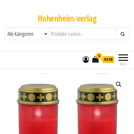
Hohenheim-verlag
0
€0.00
Menü