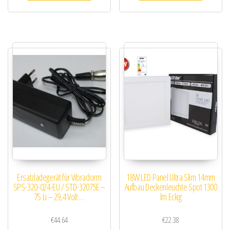
Ersatzladegerät für Vibradorm
18W LED Panel Ultra Slim 14mm
SPS-320-024-EU / STD-32075E –
Aufbau Deckenleuchte Spot 1300
7S Li – 29,4 Volt …
lm Eckig
€
44.64
€
22.38