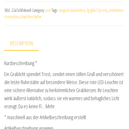
SKU:
22a7a584eae8
Category:
null
Tags:
dragons kuscheltier
,
lg gbb72pzexn
,
telefunken
concertino
,
töpfchen farbe
DESCRIPTION
Kurzbeschreibung *
Ein Grablicht spendet Trost, sendet einen stillen Gruß und verschönert
die letzte Ruhestätte auf besondere Weise. Diese rote LED-Leuchte ist
eine sichere Alternative zu herkömmlichen Grabkerzen. Ihr Leuchten
wirkt äußerst natürlich, sodass sie ein warmes und behagliches Licht
erzeugt. Da es keine Fl… Mehr
* maschinell aus der Artikelbeschreibung erstellt
Artikelbeschreibung anzeigen