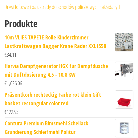
Drzwi loftowe i balustrady do schodów policzkowych nakładanych
Produkte
10m VLIES TAPETE Rolle Kinderzimmer
Lastkraftwagen Bagger Kräne Räder XXL1558
€
34.11
Harvia Dampfgenerator HGX für Dampfdusche
mit Duftdosierung 4,5 - 10,8 KW
€
1,626.06
Präsentkorb rechteckig Farbe rot klein Gift
basket rectangular color red
€
122.95
Contura Premium Bimsmehl Schellack
Grundierung Schleifmehl Politur