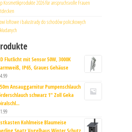
p Kosmetikprodukte 2026 für anspruchsvolle Frauen
tdecken
zwi loftowe i balustrady do schodów policzkowych
kładanych
rodukte
ED Flutlicht mit Sensor 50W, 3000K
armweiß, IP65, Graues Gehäuse
4.99
-50m Ansauggarnitur Pumpenschlauch
örderschlauch schwarz 1" Zoll Geka
iralschl...
1.99
istkasten Kohlmeise Blaumeise
perling Spatz Vogelhaus Winter Schutz