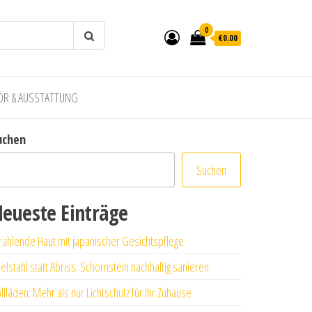
0
€0.00
ÖR & AUSSTATTUNG
uchen
Suchen
eueste Einträge
rahlende Haut mit japanischer Gesichtspflege
elstahl statt Abriss: Schornstein nachhaltig sanieren
llläden: Mehr als nur Lichtschutz für Ihr Zuhause