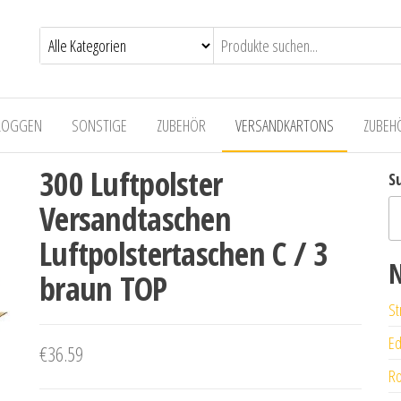
LOGGEN
SONSTIGE
ZUBEHÖR
VERSANDKARTONS
ZUBEH
300 Luftpolster
S
Versandtaschen
Luftpolstertaschen C / 3
N
braun TOP
St
Ed
€
36.59
Ro