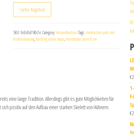
To
Siehe Angebot
en
Dr
na
SKU:
9c0c0d740c5c
Category:
Versandkartons
Tags:
elektrisches auto mit
fernbedienung
,
fasching minni maus
,
herrnhuter stern 8 cm
P
L
W
€
2
1
F
s eine lange Tradition. Allerdings gibt es gute Möglichkeiten für
Sp
t sich positiv auf den Aufbau einer starken Skelett von Hühnern.
€
2
N
S