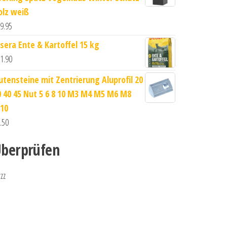
olz weiß
9.95
osera Ente & Kartoffel 15 kg
1.90
utensteine mit Zentrierung Aluprofil 20
0 40 45 Nut 5 6 8 10 M3 M4 M5 M6 M8
10
.50
berprüfen
zzz