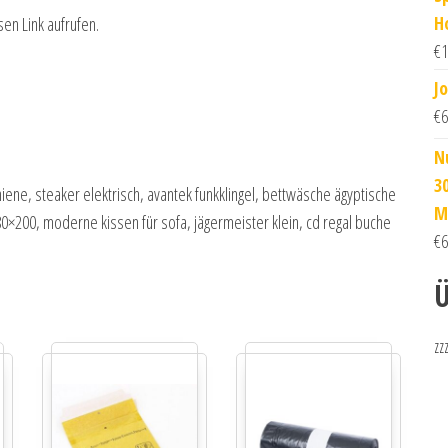
H
sen Link aufrufen.
€
1
J
€
6
N
3
ene, steaker elektrisch, avantek funkklingel, bettwäsche ägyptische
M
×200, moderne kissen für sofa, jägermeister klein, cd regal buche
€
6
Ü
zz