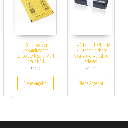
200 Luftpolster
25 Müllbeutel LDPE Folie
Versandtaschen
120 Liter mit Zugband
Luftpolstertaschen A / 1
Abfallsäcke Müllsäcke
braun NEU
schwarz
€
20.29
€
13.19
Siehe Angebot
Siehe Angebot