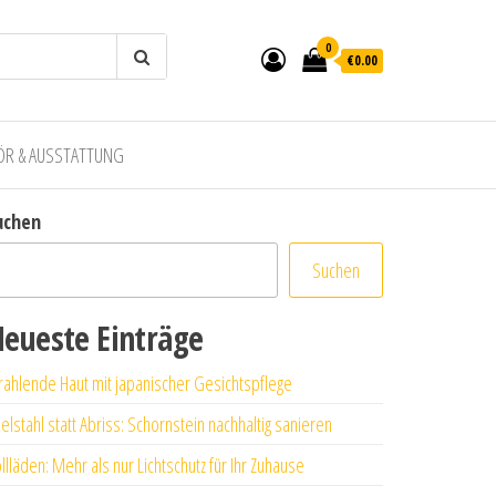
0
€0.00
ÖR & AUSSTATTUNG
uchen
Suchen
eueste Einträge
rahlende Haut mit japanischer Gesichtspflege
elstahl statt Abriss: Schornstein nachhaltig sanieren
llläden: Mehr als nur Lichtschutz für Ihr Zuhause