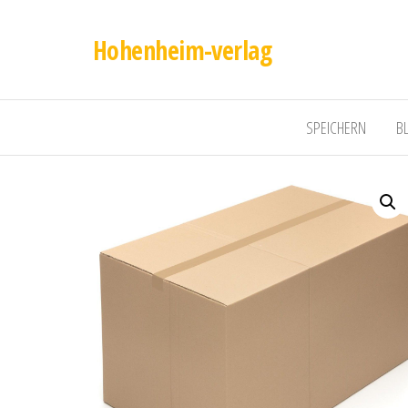
Hohenheim-verlag
SPEICHERN
B