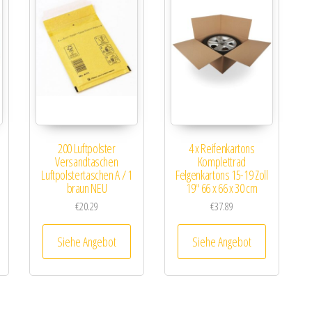
200 Luftpolster
4 x Reifenkartons
Versandtaschen
Komplettrad
Luftpolstertaschen A / 1
Felgenkartons 15-19 Zoll
braun NEU
19″ 66 x 66 x 30 cm
€
20.29
€
37.89
Siehe Angebot
Siehe Angebot