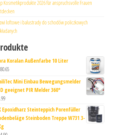
p Kosmetikprodukte 2026 für anspruchsvolle Frauen
tdecken
zwi loftowe i balustrady do schodów policzkowych
kładanych
rodukte
ora Koralan Außenfarbe 10 Liter
80.65
hiliTec Mini Einbau Bewegungsmelder
ED geeignet PIR Melder 360°
.99
K Epoxidharz Steinteppich Porenfüller
odenbeläge Steinboden Treppe W731 3-
Kg
4.90