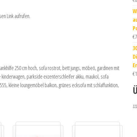
W
sen Link aufrufen.
a
P
€
7
3
D
E
rankhilfe 250 cm hoch, sofa rostrot, bett jungs, möbeö, gardinen mit
€
1
 kinderwagen, parkside exzenterschleifer akku, maukol, sofa
555, kleine loungemöbel balkon, grünes ecksofa mit schlaffunktion,
Ü
zz