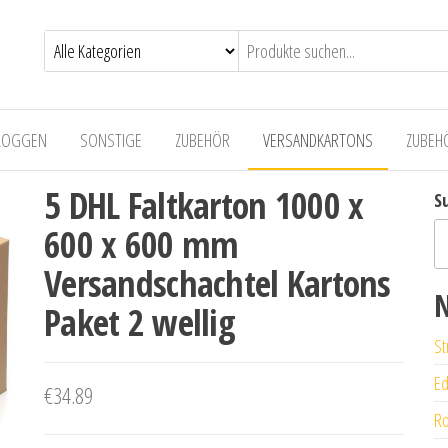
LOGGEN
SONSTIGE
ZUBEHÖR
VERSANDKARTONS
ZUBEH
5 DHL Faltkarton 1000 x
S
600 x 600 mm
Versandschachtel Kartons
N
Paket 2 wellig
St
Ed
€
34.89
Ro