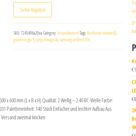
To
Siehe Angebot
en
Dr
na
SKU:
7245496a20ea
Category:
Versandkartons
Tags:
flachleiste kunststoff
,
grünbeck gsx 9
,
jung klimagerät
,
samsung ue50es5700
P
K
€
1
C
L
€
8
00 x 600 mm (L x B x H) Qualität: 2 Wellig – 2.40 BC-Welle Farbe:
01 Paletteneinheit: 140 Stück Einfacher und leichter Aufbau Aus
2
 Versand zweimal knicken
B
9
€
6