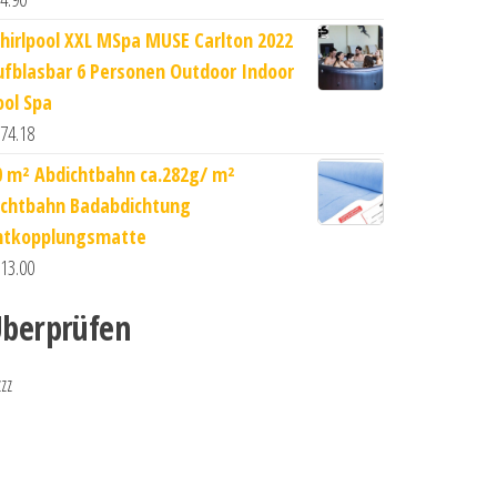
hirlpool XXL MSpa MUSE Carlton 2022
ufblasbar 6 Personen Outdoor Indoor
ool Spa
74.18
0 m² Abdichtbahn ca.282g/ m²
ichtbahn Badabdichtung
ntkopplungsmatte
13.00
berprüfen
zzz