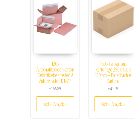
120 x
150 x Faltkartons
Automatikbodenkarton
Kartonage 250 x 150 x
Selbstklebestreifen &
150mm – Faltschachtel
Aufreißfaden DIN A4
Kartons
304x216x130-220m
€
156.89
€
49.09
Siehe Angebot
Siehe Angebot