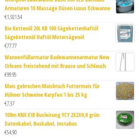
Armaturen 10 Massage Düsen Luxus Eckwanne
€
1,921.54
Bio Kettenöl 20L KB 100 Sägekettenhaftöl
Sägekettenöl Haftöl Motorsägenöl
€
77.77
Wannenfüllarmatur Badewannenarmatur New
Orleans freistehend mit Brause und Schlauch
€
99.95
Mais gebrochen Maisbruch Futtermais für
Hühner Schweine Karpfen 1 bis 25 kg
€
7.37
100m KNX EIB Busleitung YCY 2X2X0,8 grün
Datenkabel, Buskabel, Instabus
€
54.90