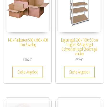
140 x Faltkarton 500 x 400 x 400
Lagerregal 200 x 100 x 50 cm
mm 2-wellig
Traglast 875 kg Regal
Schwerlastregal Steckregal
verzink
€
516.09
€
52.99
Siehe Angebot
Siehe Angebot