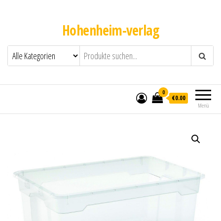
Hohenheim-verlag
0
€0.00
Menü