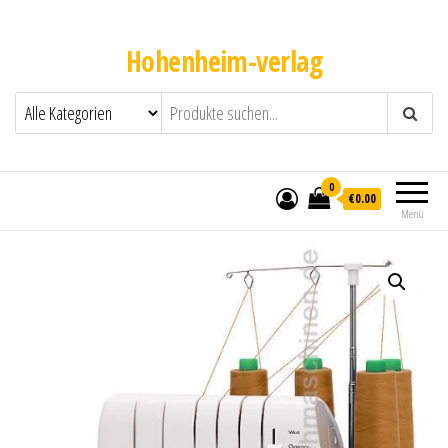
Hohenheim-verlag
0
€0.00
Menü