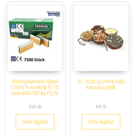
Prebena Klammern Z 60mm
10 – 30 Stk. Lyra Pet® Halbe
CSVHA ETA verzinkt für 5C-Z75
Kokosnuss gefüllt
Haubold KG 700 Tjep PQZ KL
€
101.00
€
19.75
Siehe Angebot
Siehe Angebot