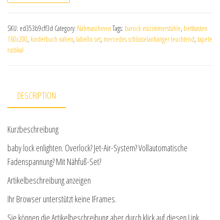
SKU:
ed353b9cff3d
Category:
Nähmaschinen
Tags:
barock esszimmerstühle
,
bettkasten
160x200
,
kinderbuch nähen
,
labello set
,
mercedes schlüsselanhänger leuchtend
,
tapete
rustikal
DESCRIPTION
Kurzbeschreibung
baby lock enlighten. Overlock? Jet-Air-System? Vollautomatische
Fadenspannung? Mit Nähfuß-Set?
Artikelbeschreibung anzeigen
Ihr Browser unterstützt keine IFrames.
Sie können die Artikelbeschreibung aber durch klick auf diesen Link