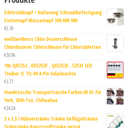
Edelstahlnapf + Halterung Schraubbefestigung
Futternapf Wassernapf 300 600 900
€
5.70
well2wellness Chlor Dosierschleuse
Chlordosierer Chlorschleuse für Chlortabletten
€
30.96
10x QX5252 , XD5252F , QX5252F , 5252F LED
Treiber IC TO-94 4-Pin Solarleuchte
€
3.77
Hundetasche Transporttasche Farben M-XL für
York, Shih-Tzu, Chihuahua
€
24.24
3 x 3,5 l Hühnertränke Tränke Geflügeltränke
Stülptränke Kunststofftränke petrol