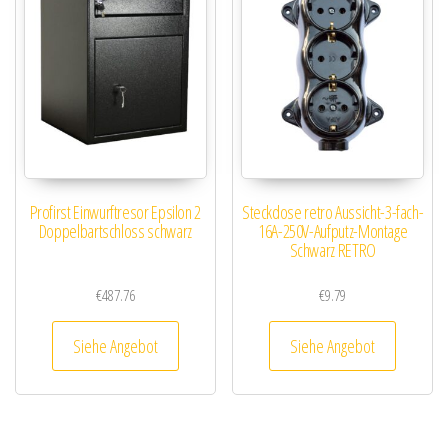
Profirst Einwurftresor Epsilon 2
Steckdose retro Aussicht-3-fach-
Doppelbartschloss schwarz
16A-250V-Aufputz-Montage
Schwarz RETRO
€
487.76
€
9.79
Siehe Angebot
Siehe Angebot