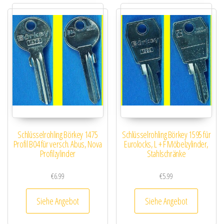
Schlüsselrohling Börkey 1475
Schlüsselrohling Börkey 1595 für
Profil B04 für versch. Abus, Nova
Eurolocks, L + F Möbelzylinder,
Profilzylinder
Stahlschränke
€
6.99
€
5.99
Siehe Angebot
Siehe Angebot