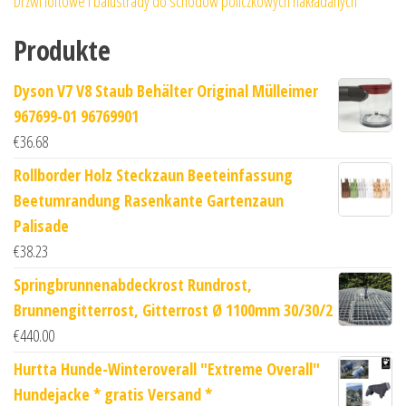
Drzwi loftowe i balustrady do schodów policzkowych nakładanych
Produkte
Dyson V7 V8 Staub Behälter Original Mülleimer
967699-01 96769901
€
36.68
Rollborder Holz Steckzaun Beeteinfassung
Beetumrandung Rasenkante Gartenzaun
Palisade
€
38.23
Springbrunnenabdeckrost Rundrost,
Brunnengitterrost, Gitterrost Ø 1100mm 30/30/2
€
440.00
Hurtta Hunde-Winteroverall "Extreme Overall"
Hundejacke * gratis Versand *