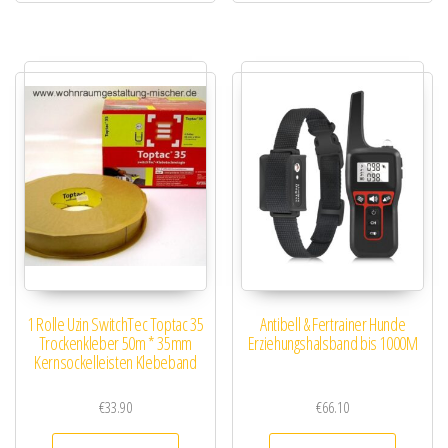
1 Rolle Uzin SwitchTec Toptac 35
Antibell & Fertrainer Hunde
Trockenkleber 50m * 35mm
Erziehungshalsband bis 1000M
Kernsockelleisten Klebeband
€
33.90
€
66.10