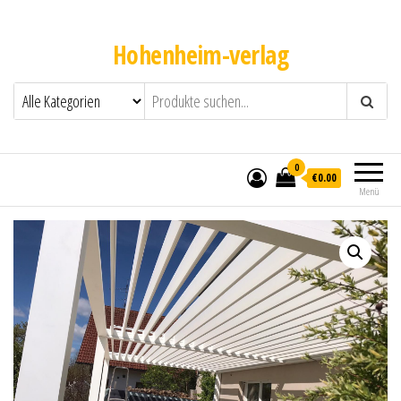
Hohenheim-verlag
0
€0.00
Menü