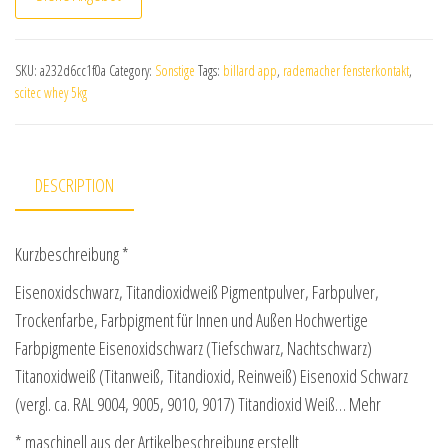
SKU:
a232d6cc1f0a
Category:
Sonstige
Tags:
billard app
,
rademacher fensterkontakt
,
scitec whey 5kg
DESCRIPTION
Kurzbeschreibung *
Eisenoxidschwarz, Titandioxidweiß Pigmentpulver, Farbpulver,
Trockenfarbe, Farbpigment für Innen und Außen Hochwertige
Farbpigmente Eisenoxidschwarz (Tiefschwarz, Nachtschwarz)
Titanoxidweiß (Titanweiß, Titandioxid, Reinweiß) Eisenoxid Schwarz
(vergl. ca. RAL 9004, 9005, 9010, 9017) Titandioxid Weiß… Mehr
* maschinell aus der Artikelbeschreibung erstellt