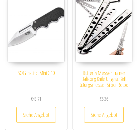
SOG Instinct Mini G10
Butterfly Messer Trainer
Balisong Knife Ungeschärft
üBungsmesser Silber Retoo
€
48.71
€
6.36
Siehe Angebot
Siehe Angebot