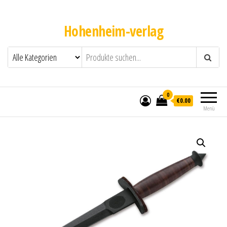
Hohenheim-verlag
0
€0.00
Menü