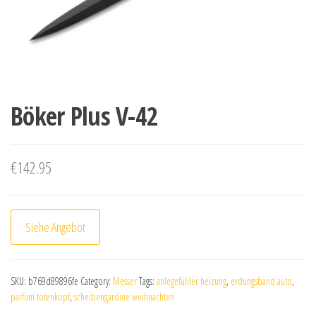
Böker Plus V-42
€
142.95
Siehe Angebot
SKU:
b769d89896fe
Category:
Messer
Tags:
anlegefühler heizung
,
erdungsband auto
,
parfüm totenkopf
,
scheibengardine weihnachten