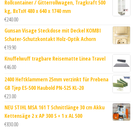
Rollcontainer / Gitterrollwagen, Tragkraft 500
kg, BxTxH 480 x 640 x 1740 mm
€
240.00
Gunsan Visage Steckdose mit Deckel KOMBI
Schater-Schutzkontakt Holz-Optik Achorn
€
19.90
Knuffelwuff tragbare Reisematte Linea Travel
€
46.00
2400 Heftklammern 25mm verzinkt für Prebena
GB Tjep ES-500 Haubold PN-525 KL-20
€
23.00
NEU STIHL MSA 161 T Schnittlänge 30 cm Akku
Kettensäge 2 x AP 300 S + 1 x AL 500
€
830.00