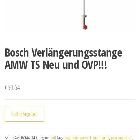
Bosch Verlängerungsstange
AMW TS Neu und OVP!!!
€
50.64
Siehe Angebot
SKU:
24a8db044a34
Category:
null
Tags:
angebote vorwerk
,
groot groß
,
pda organizer
,