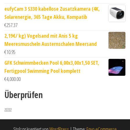
eufyCam 3 S330 kabellose Zusatzkamera (4K,
Solarenergie, 365 Tage Akku, Kompatib
€
257.37
2,19€/ kg) Vogelsand mit Anis 5 kg
Meeresmuscheln Austernschalen Meersand
€
10.95
GFK Schwimmbecken Pool 6,00x3,00x1,50 SET,
Fertigpool Swimming Pool komplett
€
4,000.00
Überprüfen
zzzzz
Stolz präsentiert von
WordPress
|
Theme:
Envo eCommerce