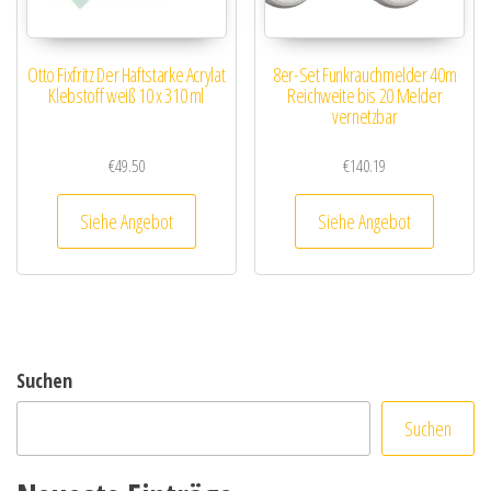
Otto Fixfritz Der Haftstarke Acrylat
8er-Set Funkrauchmelder 40m
Klebstoff weiß 10 x 310 ml
Reichweite bis 20 Melder
vernetzbar
€
49.50
€
140.19
Siehe Angebot
Siehe Angebot
Suchen
Suchen