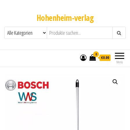
Hohenheim-verlag
0
€0.00
Menü