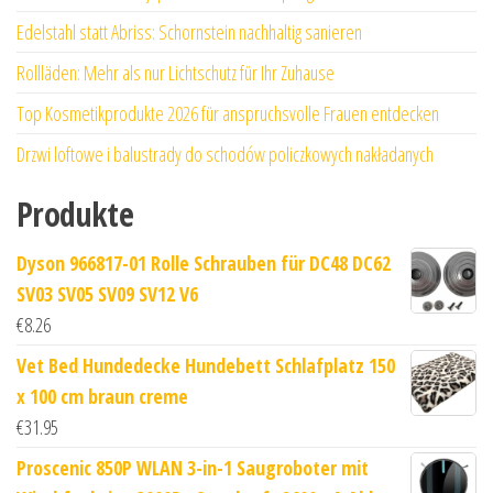
Edelstahl statt Abriss: Schornstein nachhaltig sanieren
Rollläden: Mehr als nur Lichtschutz für Ihr Zuhause
Top Kosmetikprodukte 2026 für anspruchsvolle Frauen entdecken
Drzwi loftowe i balustrady do schodów policzkowych nakładanych
Produkte
Dyson 966817-01 Rolle Schrauben für DC48 DC62
SV03 SV05 SV09 SV12 V6
€
8.26
Vet Bed Hundedecke Hundebett Schlafplatz 150
x 100 cm braun creme
€
31.95
Proscenic 850P WLAN 3-in-1 Saugroboter mit