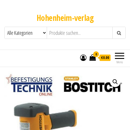
Hohenheim-verlag
0
€0.00
Menü