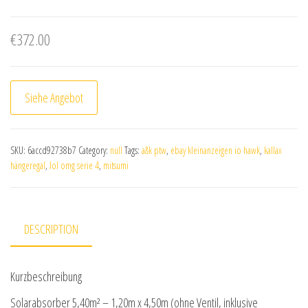
€
372.00
Siehe Angebot
SKU:
6accd92738b7
Category:
null
Tags:
a&k ptw
,
ebay kleinanzeigen io hawk
,
kallax
hängeregal
,
lol omg serie 4
,
mitsumi
DESCRIPTION
Kurzbeschreibung
Solarabsorber 5,40m² – 1,20m x 4,50m (ohne Ventil, inklusive