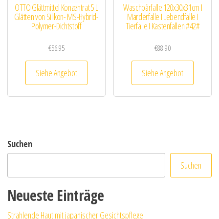
OTTO Glättmittel Konzentrat 5 L
Waschbärfalle 120x30x31cm I
Glätten von Silikon- MS-Hybrid-
Marderfalle I Lebendfalle I
Polymer-Dichtstoff
Tierfalle I Kastenfallen #42#
€
56.95
€
88.90
Siehe Angebot
Siehe Angebot
Suchen
Suchen
Neueste Einträge
Strahlende Haut mit japanischer Gesichtspflege