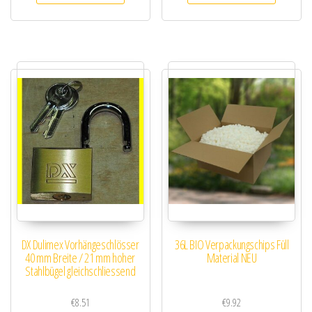
DX Dulimex Vorhängeschlösser
36L BIO Verpackungschips Füll
40 mm Breite / 21 mm hoher
Material NEU
Stahlbügel gleichschliessend
€
8.51
€
9.92