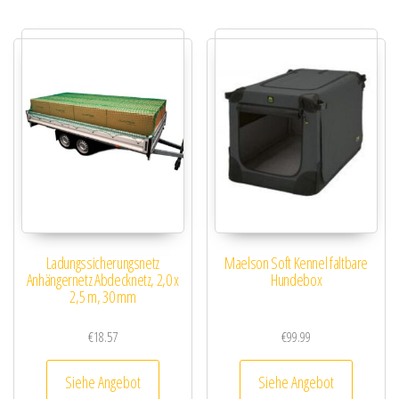
Ladungssicherungsnetz
Maelson Soft Kennel faltbare
Anhängernetz Abdecknetz, 2,0 x
Hundebox
2,5 m, 30 mm
€
18.57
€
99.99
Siehe Angebot
Siehe Angebot