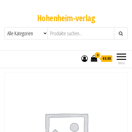
Hohenheim-verlag
0
€0.00
Menü