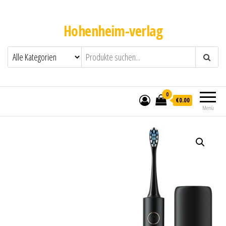
Hohenheim-verlag
0
€0.00
Menü