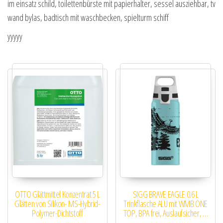
im einsatz schild, toilettenbürste mit papierhalter, sessel ausziehbar, tv
wand bylas, badtisch mit waschbecken, spielturm schiff
yyyyy
OTTO Glättmittel Konzentrat 5 L
SIGG BRAVE EAGLE 0.6 L
Glätten von Silikon- MS-Hybrid-
Trinkflasche ALU mit WMB ONE
Polymer-Dichtstoff
TOP, BPA frei, Auslaufsicher, …