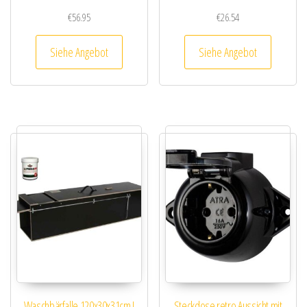
€
56.95
€
26.54
Siehe Angebot
Siehe Angebot
Waschbärfalle 120x30x31cm I
Steckdose retro Aussicht mit