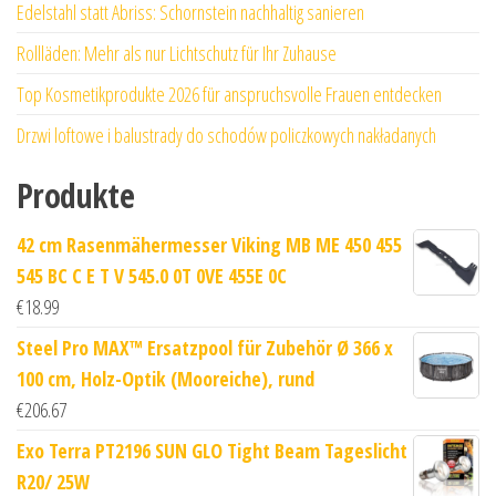
Edelstahl statt Abriss: Schornstein nachhaltig sanieren
Rollläden: Mehr als nur Lichtschutz für Ihr Zuhause
Top Kosmetikprodukte 2026 für anspruchsvolle Frauen entdecken
Drzwi loftowe i balustrady do schodów policzkowych nakładanych
Produkte
42 cm Rasenmähermesser Viking MB ME 450 455
545 BC C E T V 545.0 0T 0VE 455E 0C
€
18.99
Steel Pro MAX™ Ersatzpool für Zubehör Ø 366 x
100 cm, Holz-Optik (Mooreiche), rund
€
206.67
Exo Terra PT2196 SUN GLO Tight Beam Tageslicht
R20/ 25W