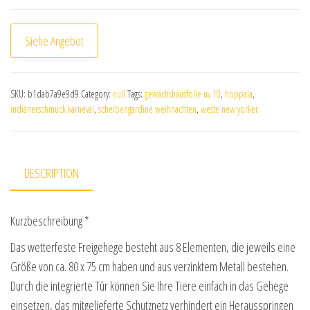
Siehe Angebot
SKU:
b1dab7a9e9d9
Category:
null
Tags:
gewächshausfolie uv 10
,
hoppala
,
indianerschmuck karneval
,
scheibengardine weihnachten
,
weste new yorker
DESCRIPTION
Kurzbeschreibung *
Das wetterfeste Freigehege besteht aus 8 Elementen, die jeweils eine
Größe von ca. 80 x 75 cm haben und aus verzinktem Metall bestehen.
Durch die integrierte Tür können Sie Ihre Tiere einfach in das Gehege
einsetzen, das mitgelieferte Schutznetz verhindert ein Herausspringen