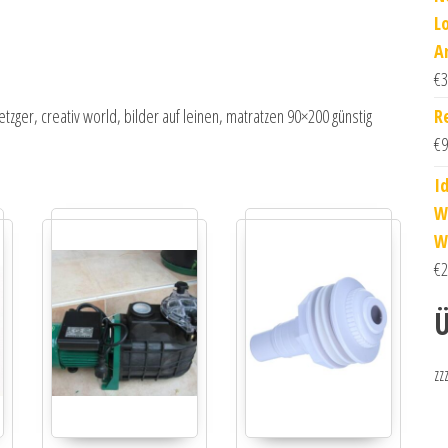
L
A
€
3
R
ger, creativ world, bilder auf leinen, matratzen 90×200 günstig
€
9
I
W
W
€
2
Ü
zz