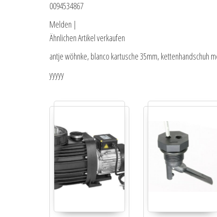
0094534867
Melden |
Ähnlichen Artikel verkaufen
antje wöhnke, blanco kartusche 35mm, kettenhandschuh metz
yyyyy