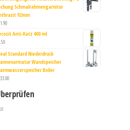
ochung Schmalrahmengarnitur
nthrazit 92mm
1.90
ecozit Anti-Katz 400 ml
.50
deal Standard Niederdruck
annenarmatur Wandspeicher
armwasserspeicher Boiler
33.00
berprüfen
zzz