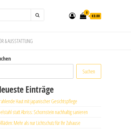
0
€0.00
ÖR & AUSSTATTUNG
uchen
Suchen
eueste Einträge
rahlende Haut mit japanischer Gesichtspflege
elstahl statt Abriss: Schornstein nachhaltig sanieren
llläden: Mehr als nur Lichtschutz für Ihr Zuhause