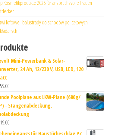
p Kosmetikprodukte 2026 für anspruchsvolle Frauen
tdecken
zwi loftowe i balustrady do schodów policzkowych
kładanych
rodukte
evolt Mini-Powerbank & Solar-
onverter, 24 Ah, 12/230 V, USB, LED, 120
att
59.00
unde Poolplane aus LKW-Plane (680g/
²) - Stangenabdeckung,
oolabdeckung
19.00
ebeneingangstür Haustürbeschlag PZ