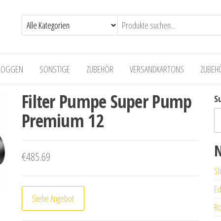
LOGGEN
SONSTIGE
ZUBEHÖR
VERSANDKARTONS
ZUBEH
Filter Pumpe Super Pump
S
Premium 12
N
€
485.69
St
Ed
Siehe Angebot
Ro