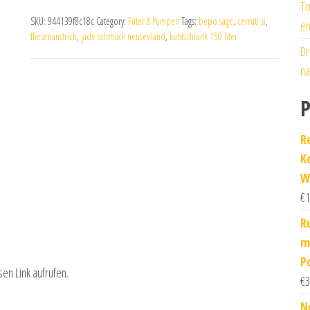
To
SKU:
944139f8c18c
Category:
Filter & Pumpen
Tags:
bepo säge
,
cerruti si
,
en
fliesenanstrich
,
jade schmuck neuseeland
,
kühlschrank 150 liter
Dr
na
P
R
K
W
€
1
R
m
P
sen Link aufrufen.
€
3
N