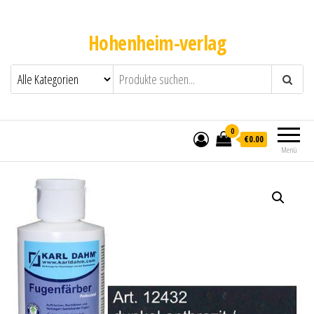
Hohenheim-verlag
0
€0.00
Menü