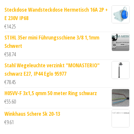
Steckdose Wandsteckdose Hermetisch 16A 2P +
E 230V IP68
€
14.25
STIHL 35er mini Führungsschiene 3/8 1,1mm
Schwert
€
58.74
Stahl Wegeleuchte verzinkt "MONASTERIO"
schwarz E27, IP44 Eglo 95977
€
78.45
H05VV-F 3x1,5 qmm 50 meter Ring schwarz
€
55.60
Winkhaus Schere Sk 20-13
€
9.61