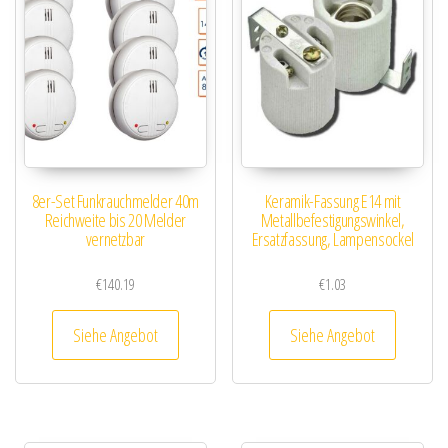
8er-Set Funkrauchmelder 40m
Keramik-Fassung E14 mit
Reichweite bis 20 Melder
Metallbefestigungswinkel,
vernetzbar
Ersatzfassung, Lampensockel
€
140.19
€
1.03
Siehe Angebot
Siehe Angebot