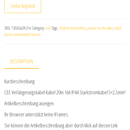
Siehe Angebot
SKU:
7d563a3fc31e
Category:
null
Tags:
delphin kuscheltier
,
power works akku
,
ralph
lauren bademantel herren
DESCRIPTION
Kurzbeschreibung
CEE Verlängerungskabel Kabel 20m 16A IP44 Starkstromkabel 5×2,5mm²
Artikelbeschreibung anzeigen
Ihr Browser unterstützt keine IFrames.
Sie können die Artikelbeschreibung aber durch klick auf diesen Link