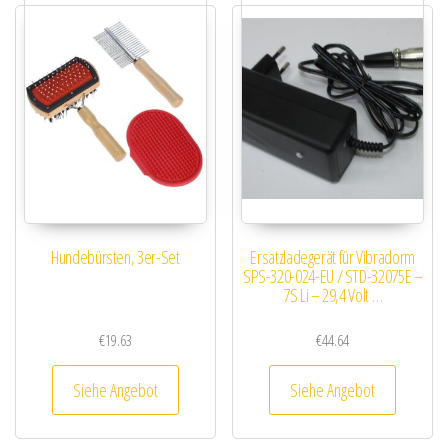
Hundebürsten, 3er-Set
Ersatzladegerät für Vibradorm
SPS-320-024-EU / STD-32075E –
7S Li – 29,4 Volt …
€
19.63
€
44.64
Siehe Angebot
Siehe Angebot