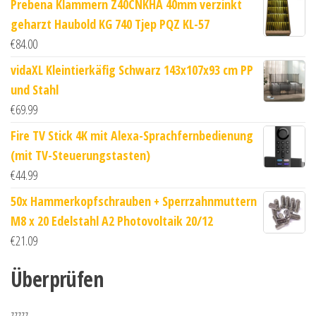
Prebena Klammern Z40CNKHA 40mm verzinkt
geharzt Haubold KG 740 Tjep PQZ KL-57
€
84.00
vidaXL Kleintierkäfig Schwarz 143x107x93 cm PP
und Stahl
€
69.99
Fire TV Stick 4K mit Alexa-Sprachfernbedienung
(mit TV-Steuerungstasten)
€
44.99
50x Hammerkopfschrauben + Sperrzahnmuttern
M8 x 20 Edelstahl A2 Photovoltaik 20/12
€
21.09
Überprüfen
zzzzz