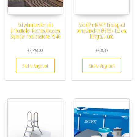
Schwimmbecken mit
Steel Pro MAX™ Ersatzpool
Einbauteilen Rechteckbecken
ohne Zubehör Ø 366 x 122 cm,
Styropor Pool Isostone PS 40
lichtgrau, rund
€
2,798.00
€
258.35
Siehe Angebot
Siehe Angebot