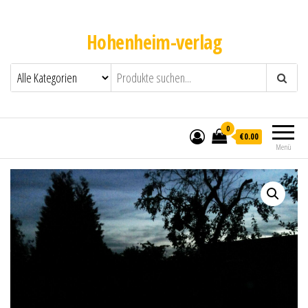
Hohenheim-verlag
0
€0.00
Menü