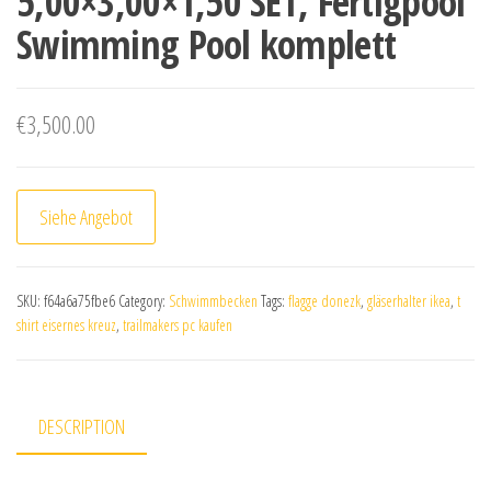
5,00×3,00×1,50 SET, Fertigpool
Swimming Pool komplett
€
3,500.00
Siehe Angebot
SKU:
f64a6a75fbe6
Category:
Schwimmbecken
Tags:
flagge donezk
,
gläserhalter ikea
,
t
shirt eisernes kreuz
,
trailmakers pc kaufen
DESCRIPTION