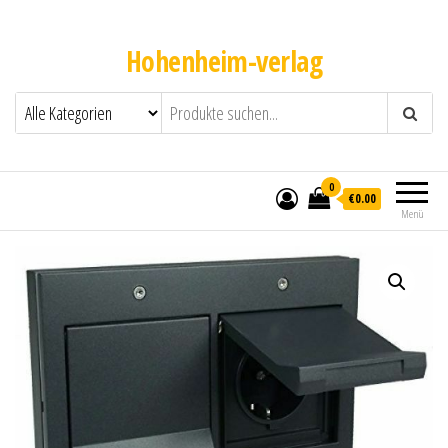
Hohenheim-verlag
0
€0.00
Menü