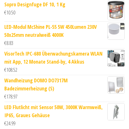
Sopro Designfuge DF 10, 1 Kg
€
10.50
LED-Modul McShine PL-55 5W 450Lumen 230V
50x25mm neutralweiß 4000K
€
8.83
VisorTech IPC-680 Überwachungskamera WLAN
mit App, 12 Monate Stand-by, 4 Akkus
€
108.52
Wandheizung DOMO DO7317M
Badezimmerheizung (S)
€
178.97
LED Flutlicht mit Sensor 50W, 3000K Warmweiß,
IP65, Graues Gehäuse
€
24.99