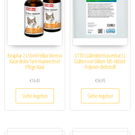
Beaphar 2 x 50 ml Fellkur Intensiv
OTTO Glättmittel Konzentrat 5 L
Katze Biotin Turin Haarwechsel
Glätten von Silikon- MS-Hybrid-
Pflege Haut
Polymer-Dichtstoff
€
16.43
€
56.95
Siehe Angebot
Siehe Angebot