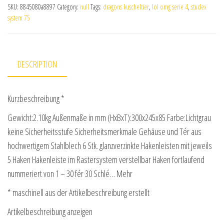
SKU:
8845080a8897
Category:
null
Tags:
dragons kuscheltier
,
lol omg serie 4
,
studex
system 75
DESCRIPTION
Kurzbeschreibung *
Gewicht:2.10kg Außenmaße in mm (HxBxT):300x245x85 Farbe:Lichtgrau
keine Sicherheitsstufe Sicherheitsmerkmale Gehäuse und Tér aus
hochwertigem Stahlblech 6 Stk. glanzverzinkte Hakenleisten mit jeweils
5 Haken Hakenleiste im Rastersystem verstellbar Haken fortlaufend
nummeriert von 1 – 30 fér 30 Schlé… Mehr
* maschinell aus der Artikelbeschreibung erstellt
Artikelbeschreibung anzeigen