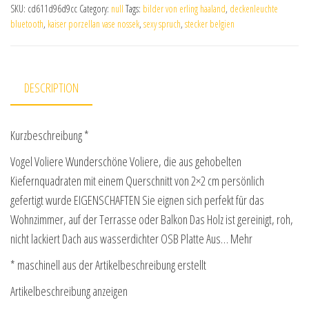
SKU:
cd611d96d9cc
Category:
null
Tags:
bilder von erling haaland
,
deckenleuchte
bluetooth
,
kaiser porzellan vase nossek
,
sexy spruch
,
stecker belgien
DESCRIPTION
Kurzbeschreibung *
Vogel Voliere Wunderschöne Voliere, die aus gehobelten
Kiefernquadraten mit einem Querschnitt von 2×2 cm persönlich
gefertigt wurde EIGENSCHAFTEN Sie eignen sich perfekt für das
Wohnzimmer, auf der Terrasse oder Balkon Das Holz ist gereinigt, roh,
nicht lackiert Dach aus wasserdichter OSB Platte Aus… Mehr
* maschinell aus der Artikelbeschreibung erstellt
Artikelbeschreibung anzeigen