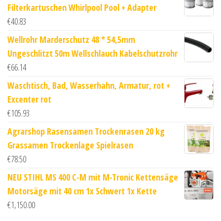
Filterkartuschen Whirlpool Pool + Adapter
€
40.83
Wellrohr Marderschutz 48 * 54,5mm
Ungeschlitzt 50m Wellschlauch Kabelschutzrohr
€
66.14
Waschtisch, Bad, Wasserhahn, Armatur, rot +
Excenter rot
€
105.93
Agrarshop Rasensamen Trockenrasen 20 kg
Grassamen Trockenlage Spielrasen
€
78.50
NEU STIHL MS 400 C-M mit M-Tronic Kettensäge
Motorsäge mit 40 cm 1x Schwert 1x Kette
€
1,150.00