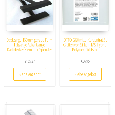
Deckzange 160 mm gerade Form
OTTO Glättmittel Konzentrat 5 L
Falzzange Abkantzange
Glätten von Silikon- MS-Hybrid-
Dachdecker Klempner Spengler
Polymer-Dichtstoff
€
165.27
€
56.95
Siehe Angebot
Siehe Angebot