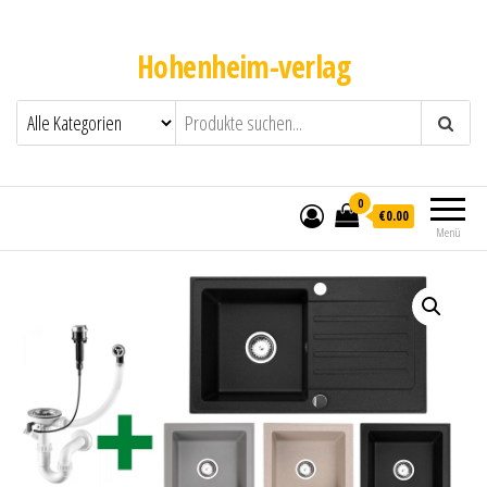
Hohenheim-verlag
0
€0.00
Menü