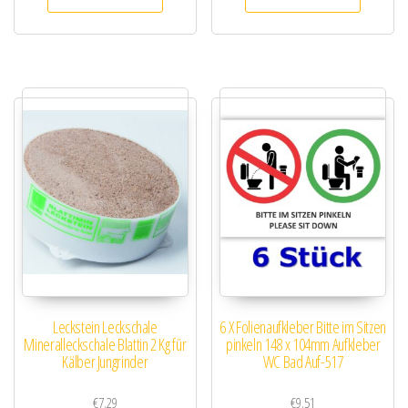
Leckstein Leckschale
6 X Folienaufkleber Bitte im Sitzen
Mineralleckschale Blattin 2 Kg für
pinkeln 148 x 104mm Aufkleber
Kälber Jungrinder
WC Bad Auf-517
€
7.29
€
9.51