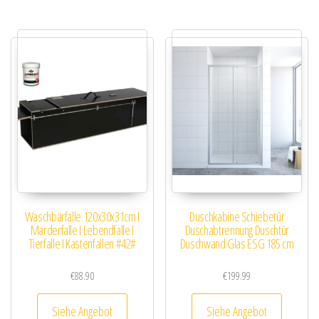
Waschbärfalle 120x30x31cm I
Duschkabine Schiebetür
Marderfalle I Lebendfalle I
Duschabtrennung Duschtür
Tierfalle I Kastenfallen #42#
Duschwand Glas ESG 185 cm
€
88.90
€
199.99
Siehe Angebot
Siehe Angebot