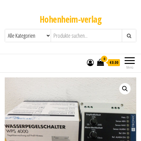
Hohenheim-verlag
0
€0.00
Menü