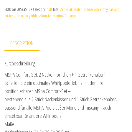
SKU:
6aa505ea516e
Category:
null
Tags:
2er kajak kaufen
,
bilder von erling haaland
,
mister sandmann gmbh
,
schönster bambus für kübel
DESCRIPTION
Kurzbeschreibung
MSPA Comfort-Set: 2 Nackenhörnchen + 1 Getränkehalter“
Schaffen Sie ein optimales Whirlpoolerlebnis mit dem frei
positionierbaren MSpa Comfort-Set –
bestehend aus 2 Stück Nackenkissen und 1 Stück Getränkehalter,
passend für alle MSPA Pools außer Mono und Tuscany – auch
einsetzbar für andere Whirlpools.
Maße: