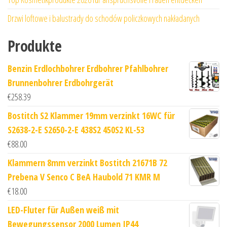
Drzwi loftowe i balustrady do schodów policzkowych nakładanych
Produkte
Benzin Erdlochbohrer Erdbohrer Pfahlbohrer
Brunnenbohrer Erdbohrgerät
€
258.39
Bostitch S2 Klammer 19mm verzinkt 16WC für
S2638-2-E S2650-2-E 438S2 450S2 KL-53
€
88.00
Klammern 8mm verzinkt Bostitch 21671B 72
Prebena V Senco C BeA Haubold 71 KMR M
€
18.00
LED-Fluter für Außen weiß mit
Bewegungssensor 2000 Lumen IP44