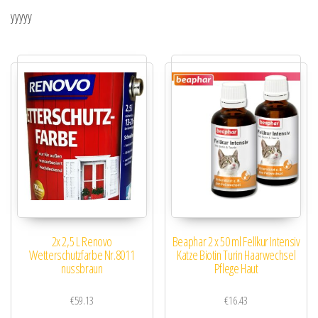
yyyyy
2x 2,5 L Renovo
Beaphar 2 x 50 ml Fellkur Intensiv
Wetterschutzfarbe Nr.8011
Katze Biotin Turin Haarwechsel
nussbraun
Pflege Haut
€
59.13
€
16.43