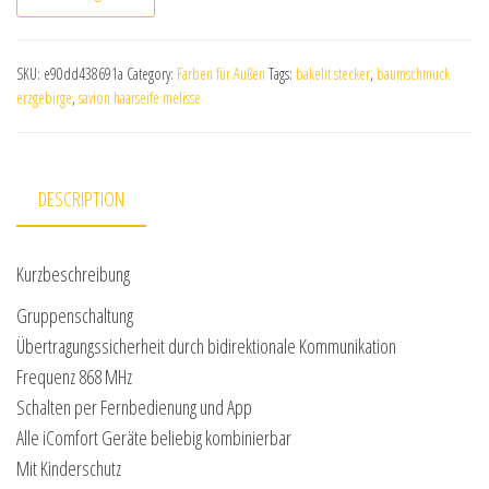
SKU:
e90dd438691a
Category:
Farben für Außen
Tags:
bakelit stecker
,
baumschmuck
erzgebirge
,
savion haarseife melisse
DESCRIPTION
Kurzbeschreibung
Gruppenschaltung
Übertragungssicherheit durch bidirektionale Kommunikation
Frequenz 868 MHz
Schalten per Fernbedienung und App
Alle iComfort Geräte beliebig kombinierbar
Mit Kinderschutz