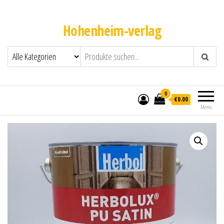
Hohenheim-verlag
0
€0.00
Menü