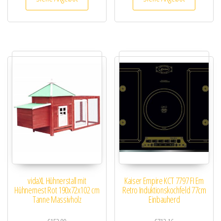
vidaXL Hühnerstall mit
Kaiser Empire KCT 7797 FI Em
Hühnernest Rot 190x72x102 cm
Retro Induktionskochfeld 77cm
Tanne Massivholz
Einbauherd