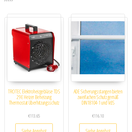
TROTEC Elektroheizgebläse TDS
ADE Sicherungsstangen bieten
29 E Heizer Beheizung
zweifachen Schutz gemäß
Thermostat Überhitzungsschutz
DIN18104-1 und VdS
€
113.65
€
116.10
Siehe Angebot
Siehe Angebot