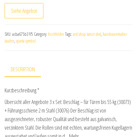
Siehe Angebot
SKU:
acba675b31f5
Category:
Kochfelder
Tags:
ard shop tatort dvd
,
handrasenmäher
kaufen
,
sparta symbol
DESCRIPTION
Kurzbeschreibung *
Übersicht aller Angebote 3 x Set: Beschlag – für Türen bis 55 kg (30073)
+ Führungsschiene 2 m Stahl (30076) Der Beschlag ist von
ausgezeichneter, robuster Qualität und besteht aus galvanisch,
verzinktem Stahl. Die Rollen sind mit echten, wartungsfreien Kugellagern
ausgestattet und laufen somit in d… Mehr