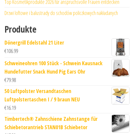
Top Kosmetikprodukte 2026 für anspruchsvolle Frauen entdecken
Drzwi loftowe i balustrady do schodów policzkowych nakładanych
Produkte
Dönergrill Edelstahl 21 Liter
€
106.99
Schweineohren 100 Stück - Schwein Kausnack
Hundefutter Snack Hund Pig Ears Ohr
€
79.98
50 Luftpolster Versandtaschen
Luftpolstertaschen I / 9 braun NEU
€
16.19
Timbertech® Zahnschiene Zahnstange für
Schiebetorantrieb STAN01B Schiebetor