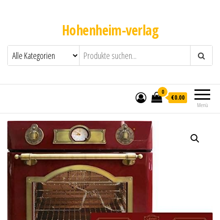
Hohenheim-verlag
0
€0.00
Menü