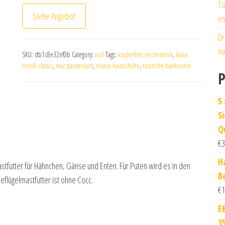
To
Siehe Angebot
en
Dr
na
SKU:
db1c8e32ef0b
Category:
null
Tags:
kinderfilm zeichentrick
,
laura
torelli classic
,
mac paramount
,
relaxo hausschuhe
,
russische banknoten
P
5
S
Q
€
3
H
astfutter für Hähnchen, Gänse und Enten. Für Puten wird es in den
B
eflügelmastfutter ist ohne Cocc.
€
1
E
3