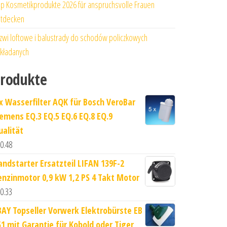
p Kosmetikprodukte 2026 für anspruchsvolle Frauen
tdecken
zwi loftowe i balustrady do schodów policzkowych
kładanych
rodukte
 x Wasserfilter AQK für Bosch VeroBar
iemens EQ.3 EQ.5 EQ.6 EQ.8 EQ.9
ualität
0.48
andstarter Ersatzteil LIFAN 139F-2
enzinmotor 0,9 kW 1,2 PS 4 Takt Motor
0.33
BAY Topseller Vorwerk Elektrobürste EB
51 mit Garantie für Kobold oder Tiger