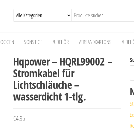
LOGGEN
SONSTIGE
ZUBEHÖR
VERSANDKARTONS
ZUBEH
Hqpower – HQRL99002 –
S
Stromkabel für
Lichtschläuche –
N
wasserdicht 1-tlg.
St
Ed
€
4.95
Ro