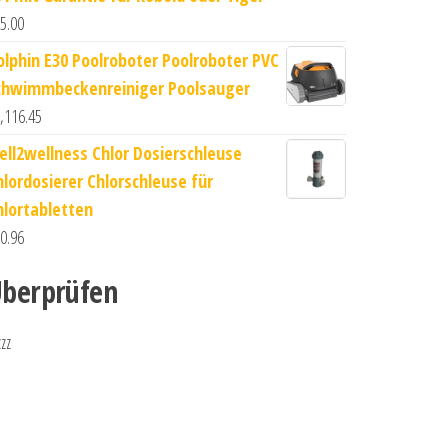
5.00
olphin E30 Poolroboter Poolroboter PVC
chwimmbeckenreiniger Poolsauger
,116.45
ell2wellness Chlor Dosierschleuse
hlordosierer Chlorschleuse für
hlortabletten
0.96
berprüfen
zzz