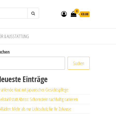
0
€0.00
ÖR & AUSSTATTUNG
uchen
Suchen
eueste Einträge
rahlende Haut mit japanischer Gesichtspflege
elstahl statt Abriss: Schornstein nachhaltig sanieren
llläden: Mehr als nur Lichtschutz für Ihr Zuhause