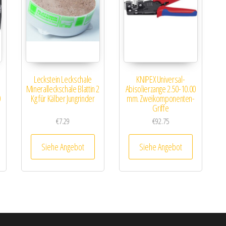
Leckstein Leckschale
KNIPEX Universal-
Mineralleckschale Blattin 2
Abisolierzange 2.50-10.00
0
Kg für Kälber Jungrinder
mm. Zweikomponenten-
Griffe
€
7.29
€
92.75
Siehe Angebot
Siehe Angebot