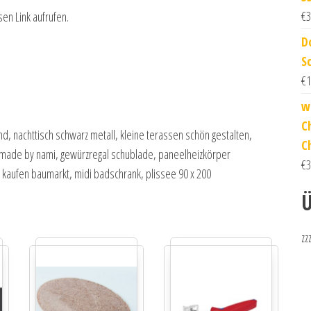
€
3
sen Link aufrufen.
D
S
€
1
w
C
nd, nachttisch schwarz metall, kleine terassen schön gestalten,
C
, made by nami, gewürzregal schublade, paneelheizkörper
€
3
 kaufen baumarkt, midi badschrank, plissee 90 x 200
Ü
zz