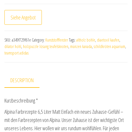
Siehe Angebot
SKU:
a349f729f61e
Category:
Kunststofffenster
Tags:
altholz bohle
,
diaetoxil kaufen
,
dilator hohl
,
holzpuzzle lösung teufelsknoten
,
münzen kanada
,
schildkröten aquarium
,
teamsport adidas
DESCRIPTION
Kurzbeschreibung *
Alpina Farbrezepte 6,5 Liter Matt Einfach ein neues Zuhause-Gefühl –
mit den Farbrezepten von Alpina. Unser Zuhause ist der wichtigste Ort
unseres Lebens. Hier wollen wir uns rundum wohlfühlen. Für jeden