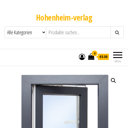
Hohenheim-verlag
0
€0.00
Menü