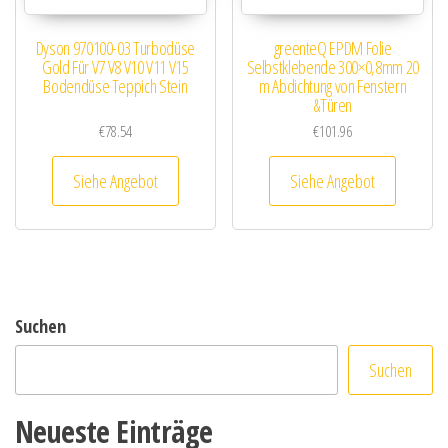
Dyson 970100-03 Turbodüse
greenteQ EPDM Folie
Gold Für V7 V8 V10 V11 V15
Selbstklebende 300×0,8mm 20
Bodendüse Teppich Stein
m Abdichtung von Fenstern
&Türen
€
78.54
€
101.96
Siehe Angebot
Siehe Angebot
Suchen
Suchen
Neueste Einträge