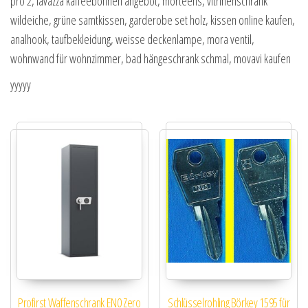
pro 2, lavazza kaffeebohnen angebot, morteens, vitrinenschrank
wildeiche, grüne samtkissen, garderobe set holz, kissen online kaufen,
analhook, taufbekleidung, weisse deckenlampe, mora ventil,
wohnwand für wohnzimmer, bad hängeschrank schmal, movavi kaufen
yyyyy
Profirst Waffenschrank EN0 Zero
Schlüsselrohling Börkey 1595 für