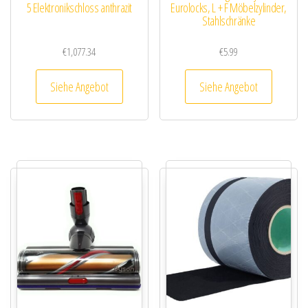
5 Elektronikschloss anthrazit
Eurolocks, L + F Möbelzylinder,
Stahlschränke
€
1,077.34
€
5.99
Siehe Angebot
Siehe Angebot