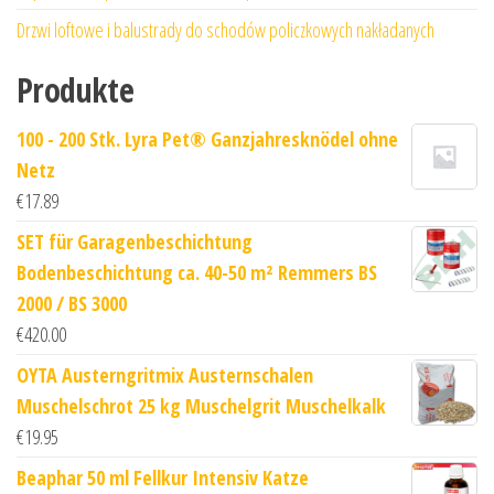
Drzwi loftowe i balustrady do schodów policzkowych nakładanych
Produkte
100 - 200 Stk. Lyra Pet® Ganzjahresknödel ohne
Netz
€
17.89
SET für Garagenbeschichtung
Bodenbeschichtung ca. 40-50 m² Remmers BS
2000 / BS 3000
€
420.00
OYTA Austerngritmix Austernschalen
Muschelschrot 25 kg Muschelgrit Muschelkalk
€
19.95
Beaphar 50 ml Fellkur Intensiv Katze