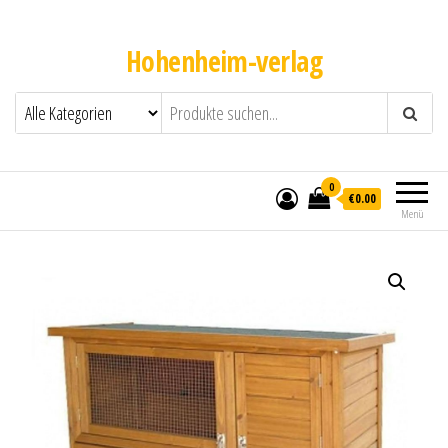
Hohenheim-verlag
0
€0.00
Menü