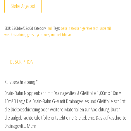
Siehe Angebot
SKU:
836bbef02d6d
Category:
null
Tags:
bakelit stecker
,
geräteanschlussventil
waschmaschine
,
ghost cyclocross
,
meindl bhutan
DESCRIPTION
Kurzbeschreibung *
Drain-Bahn Noppenbahn mit Drainagevlies & Gleitfolie 1,00m x 10m =
10m² 3 Lagig Die Drain-Bahn G+V mit Drainagevlies und Gleitfolie schützt
die Dickbeschichtung oder weitere Materialien zur Abdichtung. Durch
die aufgebrachte Gleitfolie entsteht eine Gleitebene. Das aufkaschierte
Drainagevli… Mehr