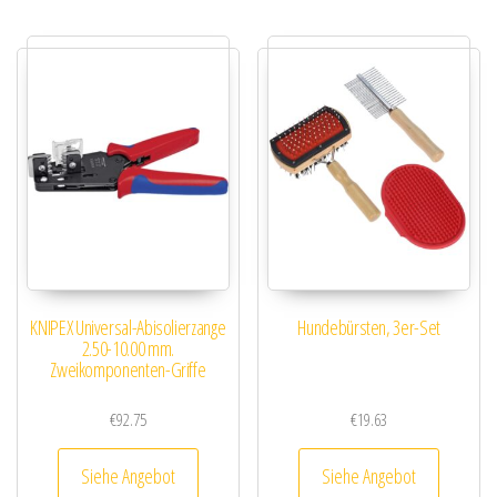
KNIPEX Universal-Abisolierzange
Hundebürsten, 3er-Set
2.50-10.00 mm.
Zweikomponenten-Griffe
€
92.75
€
19.63
Siehe Angebot
Siehe Angebot