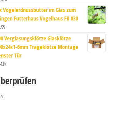
 x Vogelerdnussbutter im Glas zum
ängen Futterhaus Vogelhaus FB 830
.99
00 Verglasungsklötze Glasklötze
00x24x1-6mm Trageklötze Montage
enster Tür
4.80
berprüfen
zzz