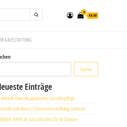
0
€0.00
ÖR & AUSSTATTUNG
uchen
Suchen
eueste Einträge
rahlende Haut mit japanischer Gesichtspflege
elstahl statt Abriss: Schornstein nachhaltig sanieren
llläden: Mehr als nur Lichtschutz für Ihr Zuhause