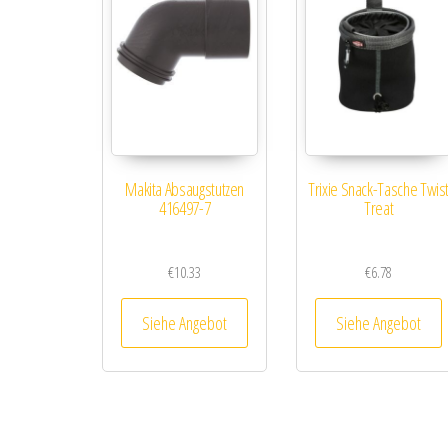
Makita Absaugstutzen
Trixie Snack-Tasche Twis
416497-7
Treat
€
10.33
€
6.78
Siehe Angebot
Siehe Angebot