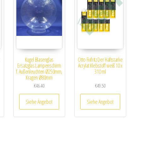
t
Kugel Blasenglas
Otto Fixfritz Der Haftstarke
Ersatzglas Lampenschirm
Acrylat Klebstoff weiß 10 x
f. Außenleuchten Ø250mm,
310 ml
Kragen Ø80mm
€
46.40
€
49.50
Siehe Angebot
Siehe Angebot