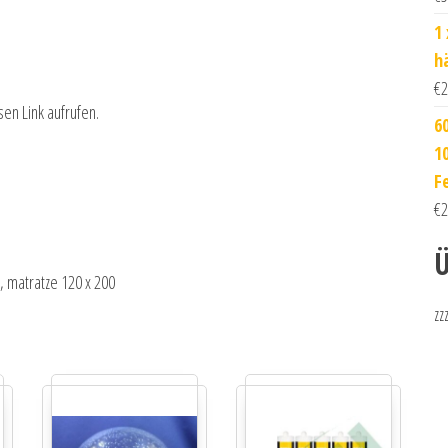
1
h
€
2
sen Link aufrufen.
6
1
F
€
2
Ü
, matratze 120 x 200
zz