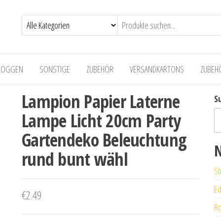
LOGGEN
SONSTIGE
ZUBEHÖR
VERSANDKARTONS
ZUBEH
Lampion Papier Laterne
S
Lampe Licht 20cm Party
Gartendeko Beleuchtung
N
rund bunt wähl
St
Ed
€
2.49
Ro