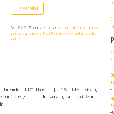
To
Siehe Angebot
en
Dr
na
SKU:
907209ff2614
Category:
null
Tags:
andalea
,
kinderspielwaren
,
makita
akku set 18 v
,
matratze h2 140x200
,
stallsuche
,
www mediashop tv flexi
P
wonder
P
v
€
1
O
a
€
1
che Unternehmen FLEXCUT begann im Jahr 1992 mit der Entwicklung
eugen. Das Design der Holzschnitzwerkzeuge hat sich seit Beginn der
H
ehr
B
€
5