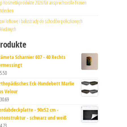
p Kosmetikprodukte 2026 für anspruchsvolle Frauen
tdecken
zwi loftowe i balustrady do schodów policzkowych
kładanych
rodukte
rämeta Scharnier 607 - 40 Rechts
ermessingt
5.50
rthopädisches Eck-Hundebett Marlie
us Velour
30.69
erdabdeckplatte - 90x52 cm -
etonstruktur - schwarz und weiß
4.73