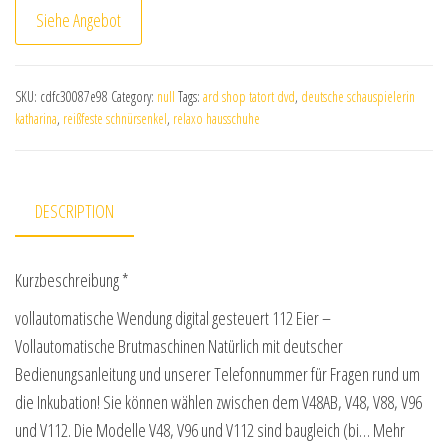
Siehe Angebot
SKU:
cdfc30087e98
Category:
null
Tags:
ard shop tatort dvd
,
deutsche schauspielerin
katharina
,
reißfeste schnürsenkel
,
relaxo hausschuhe
DESCRIPTION
Kurzbeschreibung *
vollautomatische Wendung digital gesteuert 112 Eier –
Vollautomatische Brutmaschinen Natürlich mit deutscher
Bedienungsanleitung und unserer Telefonnummer für Fragen rund um
die Inkubation! Sie können wählen zwischen dem V48AB, V48, V88, V96
und V112. Die Modelle V48, V96 und V112 sind baugleich (bi… Mehr