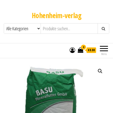
Hohenheim-verlag
0
€0.00
Menü