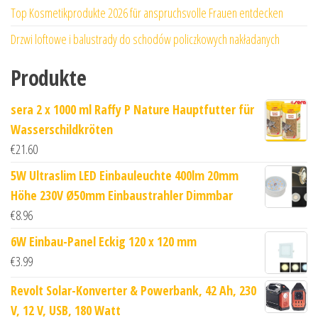
Top Kosmetikprodukte 2026 für anspruchsvolle Frauen entdecken
Drzwi loftowe i balustrady do schodów policzkowych nakładanych
Produkte
sera 2 x 1000 ml Raffy P Nature Hauptfutter für
Wasserschildkröten
€
21.60
5W Ultraslim LED Einbauleuchte 400lm 20mm
Höhe 230V Ø50mm Einbaustrahler Dimmbar
€
8.96
6W Einbau-Panel Eckig 120 x 120 mm
€
3.99
Revolt Solar-Konverter & Powerbank, 42 Ah, 230
V, 12 V, USB, 180 Watt