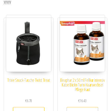
yyyyy
Trixie Snack-Tasche Twist Treat
Beaphar 2 x 50 ml Fellkur Intensiv
Katze Biotin Turin Haarwechsel
Pflege Haut
€
6.78
€
16.43