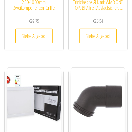
2.50-10.00 mm.
Trinkflasche ALU mit WMB ONE
Zweikomponenten-Griffe
TOP, BPA frei, Auslaufsicher, …
€
92.75
€
26.54
Siehe Angebot
Siehe Angebot