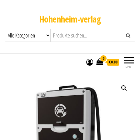
Hohenheim-verlag
0
€0.00
Menü