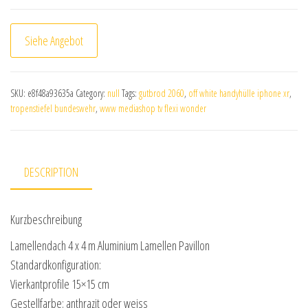
Siehe Angebot
SKU:
e8f48a93635a
Category:
null
Tags:
gutbrod 2060
,
off white handyhülle iphone xr
,
tropenstiefel bundeswehr
,
www mediashop tv flexi wonder
DESCRIPTION
Kurzbeschreibung
Lamellendach 4 x 4 m Aluminium Lamellen Pavillon
Standardkonfiguration:
Vierkantprofile 15×15 cm
Gestellfarbe: anthrazit oder weiss