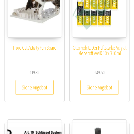
Trixie Cat Activity Fun Board
Otto Fixfritz Der Haftstarke Acrylat
Klebstoff weiß 10 x 310 ml
€
19.39
€
49.50
Siehe Angebot
Siehe Angebot