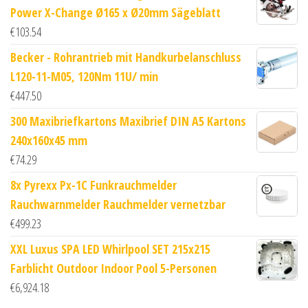
Power X-Change Ø165 x Ø20mm Sägeblatt
€
103.54
Becker - Rohrantrieb mit Handkurbelanschluss
L120-11-M05, 120Nm 11U/ min
€
447.50
300 Maxibriefkartons Maxibrief DIN A5 Kartons
240x160x45 mm
€
74.29
8x Pyrexx Px-1C Funkrauchmelder
Rauchwarnmelder Rauchmelder vernetzbar
€
499.23
XXL Luxus SPA LED Whirlpool SET 215x215
Farblicht Outdoor Indoor Pool 5-Personen
€
6,924.18