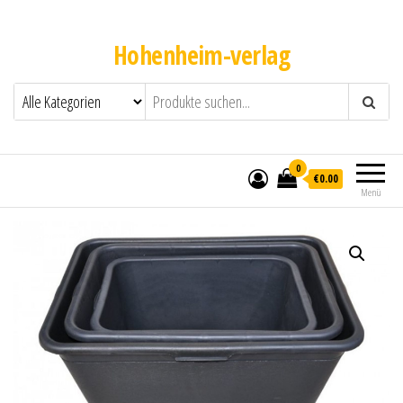
Hohenheim-verlag
0
€0.00
Menü