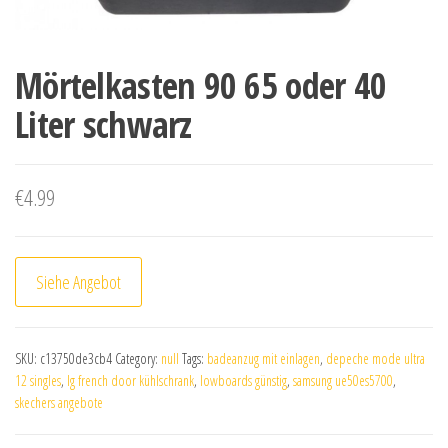
Mörtelkasten 90 65 oder 40
Liter schwarz
€
4.99
Siehe Angebot
SKU:
c13750de3cb4
Category:
null
Tags:
badeanzug mit einlagen
,
depeche mode ultra
12 singles
,
lg french door kühlschrank
,
lowboards günstig
,
samsung ue50es5700
,
skechers angebote