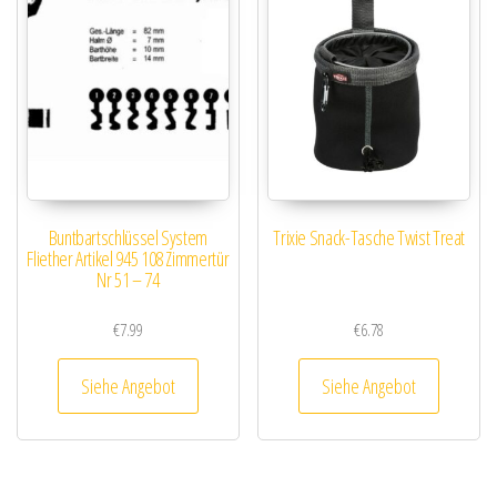
Buntbartschlüssel System
Trixie Snack-Tasche Twist Treat
Fliether Artikel 945 108 Zimmertür
Nr 51 – 74
€
7.99
€
6.78
Siehe Angebot
Siehe Angebot