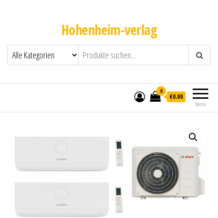
Hohenheim-verlag
0
€0.00
Menü