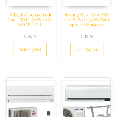
Multi Split Klimaanlage Bosch
Klimaanlage Bosch Climate 3000i
Climate 3000i 1x 2,6 kW + 1x 3,5
CL3000iU W 53 E 5,3 kW + WiFi +
kW + MS 18 OUE
optionales Montageset
€
1,807.79
€
1,155.58
Siehe Angebot
Siehe Angebot