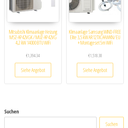
Mitsubishi Klimaanlage Heizung
Klimaanlage Samsung WIND-FREE
MSZ-AP42VGK / MUZ-AP42VG
Elite 3,5 kW AR12TXCAAWKN/ EU
4,2 kW 14000 BTU WiFi
+ Montageset 5m WiFi
€
1,394.34
€
1,518.38
Siehe Angebot
Siehe Angebot
Suchen
Suchen