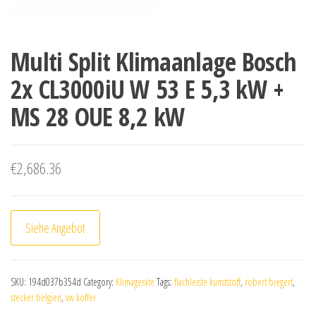
Multi Split Klimaanlage Bosch
2x CL3000iU W 53 E 5,3 kW +
MS 28 OUE 8,2 kW
€
2,686.36
Siehe Angebot
SKU:
194d037b354d
Category:
Klimageräte
Tags:
flachleiste kunststoff
,
robert biegert
,
stecker belgien
,
vw koffer