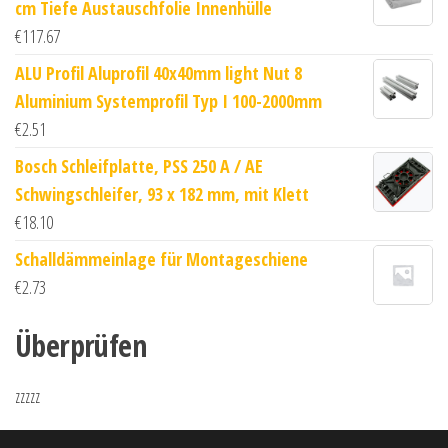
cm Tiefe Austauschfolie Innenhülle
€
117.67
ALU Profil Aluprofil 40x40mm light Nut 8
Aluminium Systemprofil Typ I 100-2000mm
€
2.51
Bosch Schleifplatte, PSS 250 A / AE
Schwingschleifer, 93 x 182 mm, mit Klett
€
18.10
Schalldämmeinlage für Montageschiene
€
2.73
Überprüfen
zzzzz