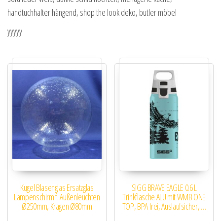
handtuchhalter hängend, shop the look deko, butler möbel
yyyyy
Kugel Blasenglas Ersatzglas
SIGG BRAVE EAGLE 0.6 L
Lampenschirm f. Außenleuchten
Trinkflasche ALU mit WMB ONE
Ø250mm, Kragen Ø80mm
TOP, BPA frei, Auslaufsicher, …