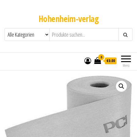
Hohenheim-verlag
0
€0.00
Menü