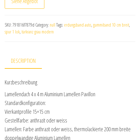
Siehe Angebot
SKU:
791816f7879d
Category:
null
Tags:
erdungsband auto
,
gummiband 10 cm breit
,
spur 1 lok
,
türkranz grau modern
DESCRIPTION
Kurzbeschreibung
Lamellendach 4 x 4 m Aluminium Lamellen Pavillon
Standardkonfiguration:
Vierkantprofile 15×15 cm
Gestellfarbe: anthrazit oder weiss
Lamellen: Farbe anthrazit oder weiss, thermolackierte 200 mm breite
doppelwandige Aluminium Lamellen