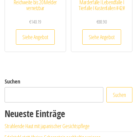
Reichweite bis 20 Melder
Marderfalle I Lebendfalle I
vernetzbar
Tierfalle I Kastenfallen #42#
€
140.19
€
88.90
Siehe Angebot
Siehe Angebot
Suchen
Suchen
Neueste Einträge
Strahlende Haut mit japanischer Gesichtspflege