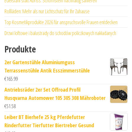
Edelstahl statt Abriss: Schornstein nachhaltig sanieren
Rollläden: Mehr als nur Lichtschutz für Ihr Zuhause
Top Kosmetikprodukte 2026 für anspruchsvolle Frauen entdecken
Drzwi loftowe i balustrady do schodów policzkowych nakładanych
Produkte
2er Gartenstühle Aluminiumguss
Terrassenstühle Antik Esszimmerstühle
€
165.99
Antriebsräder 2er Set Offroad Profil
Husqvarna Automower 105 305 308 Mähroboter
€
51.58
Leiber BT Bierhefe 25 kg Pferdefutter
Rinderfutter Tierfutter Biertreber Gesund