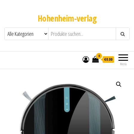
Hohenheim-verlag
0
€0.00
Menü