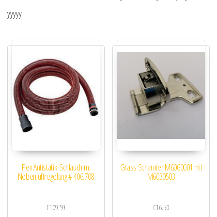
yyyyy
Flex Antistatik-Schlauch m.
Grass Scharnier M6060001 mit
Nebenluftregelung # 406.708
M6030503
€
109.59
€
16.50