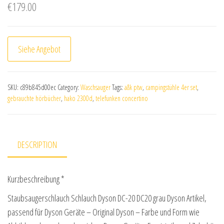
€
179.00
Siehe Angebot
SKU:
c89b845d00ec
Category:
Waschsauger
Tags:
a&k ptw
,
campingstühle 4er set
,
gebrauchte hörbücher
,
hako 2300d
,
telefunken concertino
DESCRIPTION
Kurzbeschreibung *
Staubsaugerschlauch Schlauch Dyson DC-20 DC20 grau Dyson Artikel,
passend für Dyson Geräte – Original Dyson – Farbe und Form wie