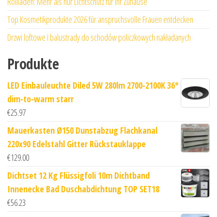
Rollläden: Mehr als nur Lichtschutz für Ihr Zuhause
Top Kosmetikprodukte 2026 für anspruchsvolle Frauen entdecken
Drzwi loftowe i balustrady do schodów policzkowych nakładanych
Produkte
LED Einbauleuchte Diled 5W 280lm 2700-2100K 36°
dim-to-warm starr
€
25.97
Mauerkasten Ø150 Dunstabzug Flachkanal
220x90 Edelstahl Gitter Rückstauklappe
€
129.00
Dichtset 12 Kg Flüssigfoli 10m Dichtband
Innenecke Bad Duschabdichtung TOP SET18
€
56.23