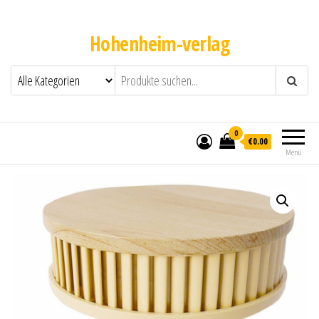
Hohenheim-verlag
0
€0.00
Menü