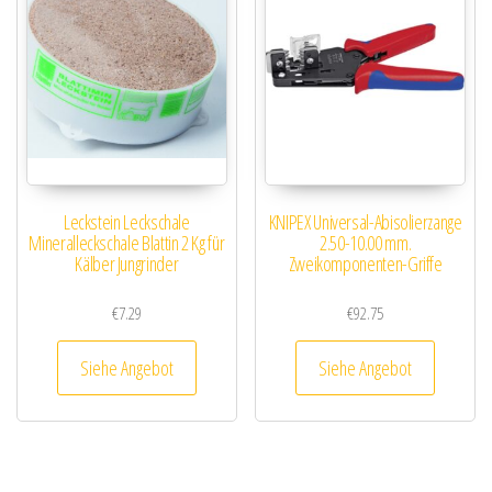
Leckstein Leckschale
KNIPEX Universal-Abisolierzange
Mineralleckschale Blattin 2 Kg für
2.50-10.00 mm.
Kälber Jungrinder
Zweikomponenten-Griffe
€
7.29
€
92.75
Siehe Angebot
Siehe Angebot