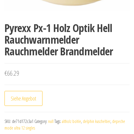
Pyrexx Px-1 Holz Optik Hell
Rauchwarnmelder
Rauchmelder Brandmelder
€
66.29
Siehe Angebot
SKU:
de71d172c3a1
Category:
null
Tags:
altholz bohle
,
delphin kuscheltier
,
depeche
mode ultra 12 singles