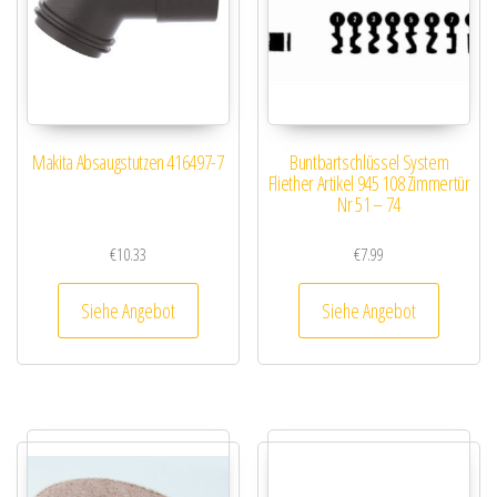
Makita Absaugstutzen 416497-7
Buntbartschlüssel System
Fliether Artikel 945 108 Zimmertür
Nr 51 – 74
€
10.33
€
7.99
Siehe Angebot
Siehe Angebot