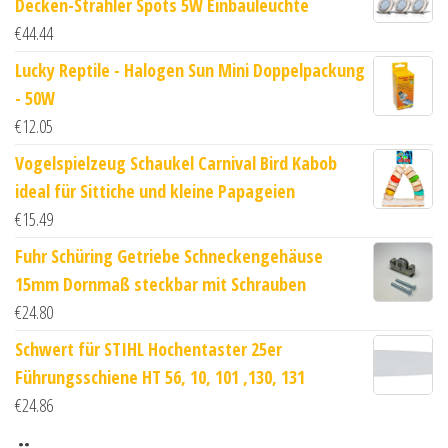
Decken-Strahler Spots 5W Einbauleuchte
€
44.44
Lucky Reptile - Halogen Sun Mini Doppelpackung
- 50W
€
12.05
Vogelspielzeug Schaukel Carnival Bird Kabob
ideal für Sittiche und kleine Papageien
€
15.49
Fuhr Schüring Getriebe Schneckengehäuse
15mm Dornmaß steckbar mit Schrauben
€
24.80
Schwert für STIHL Hochentaster 25er
Führungsschiene HT 56, 10, 101 ,130, 131
€
24.86