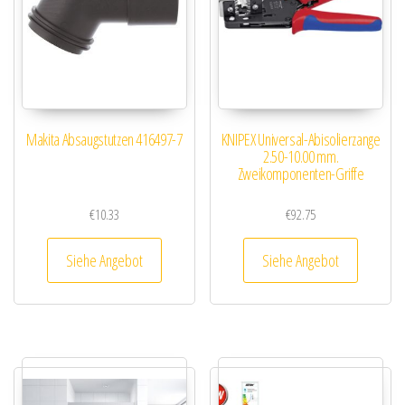
Makita Absaugstutzen 416497-7
KNIPEX Universal-Abisolierzange
2.50-10.00 mm.
Zweikomponenten-Griffe
€
10.33
€
92.75
Siehe Angebot
Siehe Angebot