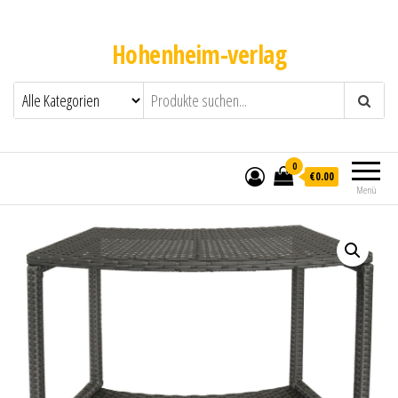
Hohenheim-verlag
0
€0.00
Menü