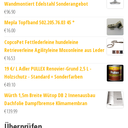
Wandmontiert Edelstahl Sonderangebot
€
96.90
Mepla Topfband 502.205.76.03 45 °
€
16.00
CopcoPet Fettlederleine hundeleine
Retrieverleine Agilityleine Moxonleine aus Leder
€
16.53
19 €/ L Adler PULLEX Renovier-Grund 2,5 L -
Holzschutz - Standard + Sonderfarben
€
49.10
Würth 1,5m Breite Wütop DB 2 Innenausbau
Dachfolie Dampfbremse Klimamembran
€
139.99
Überprüfen