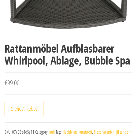
Rattanmöbel Aufblasbarer
Whirlpool, Ablage, Bubble Spa
€
99.00
Siehe Angebot
SKU:
07e08e4d5a11
Category:
null
Tags:
flachleiste kunststoff
,
fliesenanstrich
,
jil sander