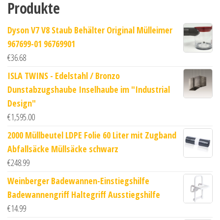
Produkte
Dyson V7 V8 Staub Behälter Original Mülleimer
967699-01 96769901
€
36.68
ISLA TWINS - Edelstahl / Bronzo
Dunstabzugshaube Inselhaube im "Industrial
Design"
€
1,595.00
2000 Müllbeutel LDPE Folie 60 Liter mit Zugband
Abfallsäcke Müllsäcke schwarz
€
248.99
Weinberger Badewannen-Einstiegshilfe
Badewannengriff Haltegriff Ausstiegshilfe
€
14.99