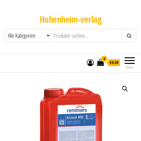
Hohenheim-verlag
0
€0.00
Menü