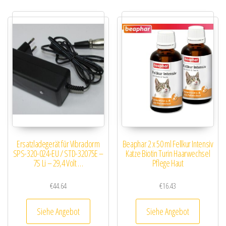
Ersatzladegerät für Vibradorm
Beaphar 2 x 50 ml Fellkur Intensiv
SPS-320-024-EU / STD-32075E –
Katze Biotin Turin Haarwechsel
7S Li – 29,4 Volt …
Pflege Haut
€
44.64
€
16.43
Siehe Angebot
Siehe Angebot