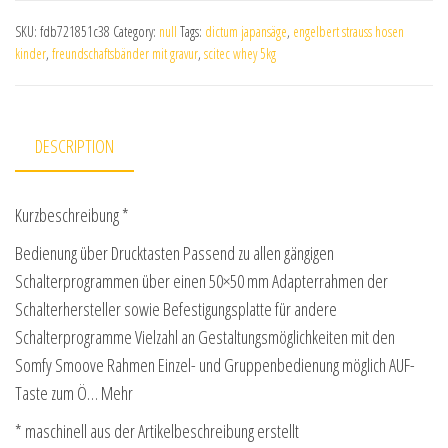
SKU:
fdb721851c38
Category:
null
Tags:
dictum japansäge
,
engelbert strauss hosen
kinder
,
freundschaftsbänder mit gravur
,
scitec whey 5kg
DESCRIPTION
Kurzbeschreibung *
Bedienung über Drucktasten Passend zu allen gängigen
Schalterprogrammen über einen 50×50 mm Adapterrahmen der
Schalterhersteller sowie Befestigungsplatte für andere
Schalterprogramme Vielzahl an Gestaltungsmöglichkeiten mit den
Somfy Smoove Rahmen Einzel- und Gruppenbedienung möglich AUF-
Taste zum Ö… Mehr
* maschinell aus der Artikelbeschreibung erstellt