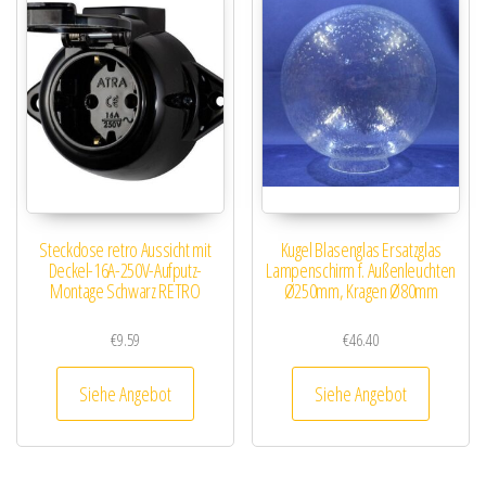
Steckdose retro Aussicht mit
Kugel Blasenglas Ersatzglas
Deckel-16A-250V-Aufputz-
Lampenschirm f. Außenleuchten
Montage Schwarz RETRO
Ø250mm, Kragen Ø80mm
€
9.59
€
46.40
Siehe Angebot
Siehe Angebot