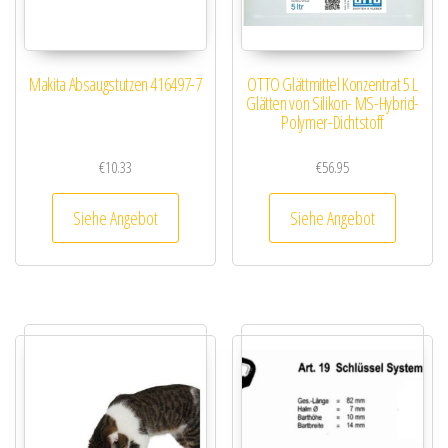
Makita Absaugstutzen 416497-7
OTTO Glättmittel Konzentrat 5 L
Glätten von Silikon- MS-Hybrid-
Polymer-Dichtstoff
€
10.33
€
56.95
Siehe Angebot
Siehe Angebot