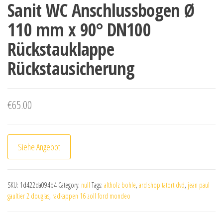
Sanit WC Anschlussbogen Ø
110 mm x 90° DN100
Rückstauklappe
Rückstausicherung
€
65.00
Siehe Angebot
SKU:
1d422da094b4
Category:
null
Tags:
altholz bohle
,
ard shop tatort dvd
,
jean paul
gaultier 2 douglas
,
radkappen 16 zoll ford mondeo