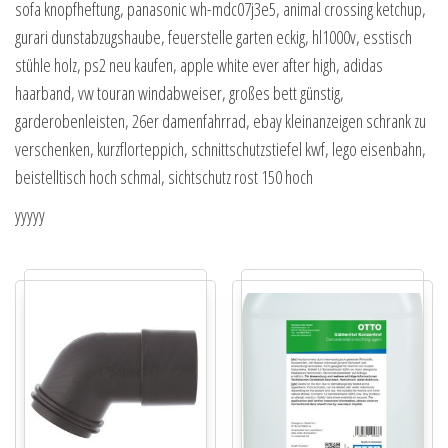
sofa knopfheftung, panasonic wh-mdc07j3e5, animal crossing ketchup,
gurari dunstabzugshaube, feuerstelle garten eckig, hl1000v, esstisch
stühle holz, ps2 neu kaufen, apple white ever after high, adidas
haarband, vw touran windabweiser, großes bett günstig,
garderobenleisten, 26er damenfahrrad, ebay kleinanzeigen schrank zu
verschenken, kurzflorteppich, schnittschutzstiefel kwf, lego eisenbahn,
beistelltisch hoch schmal, sichtschutz rost 150 hoch
yyyyy