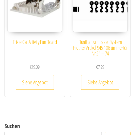
Trixie Cat Activity Fun Board
Buntbartschlüssel System
Fliether Artikel 945 108 Zimmertür
Nr 51 – 74
€
19.39
€
7.99
Siehe Angebot
Siehe Angebot
Suchen