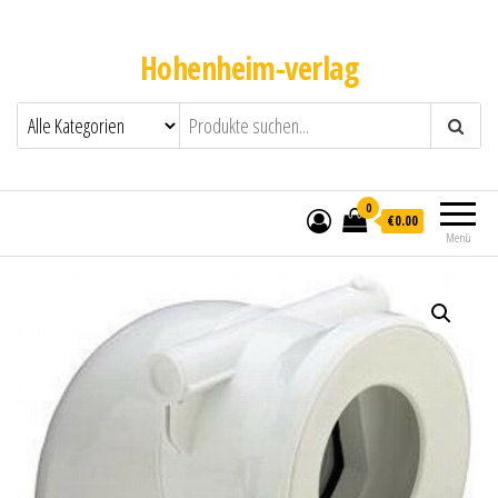
Hohenheim-verlag
0
€0.00
Menü