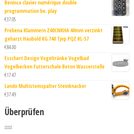
Beninca clavier numérique double
programmation be. play
€
37.05
Prebena Klammern Z40CNKHA 40mm verzinkt
geharzt Haubold KG 740 Tjep PQZ KL-57
€
84.00
Esschert Design Vogeltränke Vogelbad
Vogelbecken Futterschale Beton Wasserstelle
€
17.47
Lando Multisteinspalter Steinknacker
€
37.49
Überprüfen
zzzzz