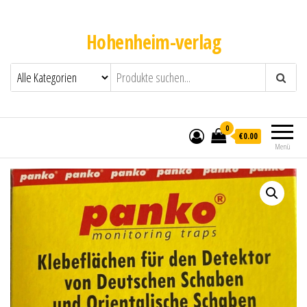
Hohenheim-verlag
0
€0.00
Menü