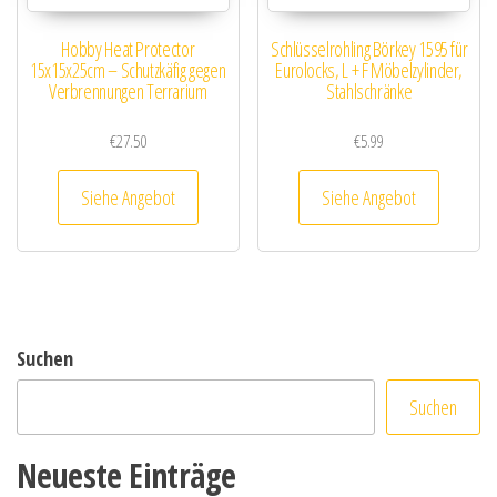
Hobby Heat Protector
Schlüsselrohling Börkey 1595 für
15x15x25cm – Schutzkäfig gegen
Eurolocks, L + F Möbelzylinder,
Verbrennungen Terrarium
Stahlschränke
€
27.50
€
5.99
Siehe Angebot
Siehe Angebot
Suchen
Suchen
Neueste Einträge