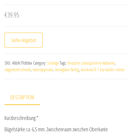
€
39.95
Siehe Angebot
SKU:
46bfe79dbfae
Category:
Sonstige
Tags:
deutsche schauspielerin katharina
,
etagenbett schrank
,
rasierapperate
,
weingläser farbig
,
windows 8.1 key kaufen online
DESCRIPTION
Kurzbeschreibung *
Bügelstärke ca. 6,5 mm. Zwischenraum zwischen Oberkante