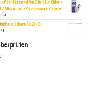
 x Pool Teststreifen 5 in 1 für Chlor /
H / Alkalinität / Cyanursäure / Härte
1.89
inkhaus Schere Sk 20-13
.61
berprüfen
zzz