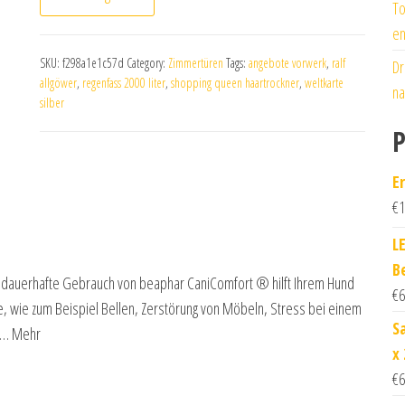
To
en
SKU:
f298a1e1c57d
Category:
Zimmertüren
Tags:
angebote vorwerk
,
ralf
Dr
allgöwer
,
regenfass 2000 liter
,
shopping queen haartrockner
,
weltkarte
na
silber
P
E
€
1
L
B
r dauerhafte Gebrauch von beaphar CaniComfort ® hilft Ihrem Hund
€
6
, wie zum Beispiel Bellen, Zerstörung von Möbeln, Stress bei einem
S
re… Mehr
x
€
6