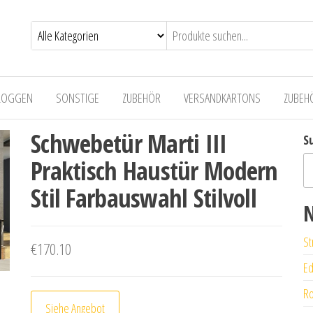
LOGGEN
SONSTIGE
ZUBEHÖR
VERSANDKARTONS
ZUBEH
Schwebetür Marti III
S
Praktisch Haustür Modern
Stil Farbauswahl Stilvoll
N
St
€
170.10
Ed
Ro
Siehe Angebot