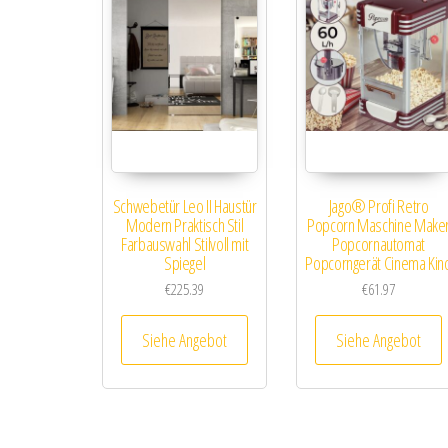
Schwebetür Leo II Haustür
Jago® Profi Retro
Modern Praktisch Stil
Popcorn Maschine Make
Farbauswahl Stilvoll mit
Popcornautomat
Spiegel
Popcorngerät Cinema Kin
€
225.39
€
61.97
Siehe Angebot
Siehe Angebot