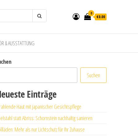
0
€0.00
ÖR & AUSSTATTUNG
uchen
Suchen
eueste Einträge
rahlende Haut mit japanischer Gesichtspflege
elstahl statt Abriss: Schornstein nachhaltig sanieren
llläden: Mehr als nur Lichtschutz für Ihr Zuhause