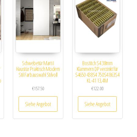
Schwebetür Marti I
Bostitch S4 38mm
r
Haustür Praktisch Modern
Klammern DP verzinkt für
Stil Farbauswahl Stilvoll
S4650 438S4 750S4 863S4
o
KL-41 13,4M
€
157.50
€
122.00
Siehe Angebot
Siehe Angebot