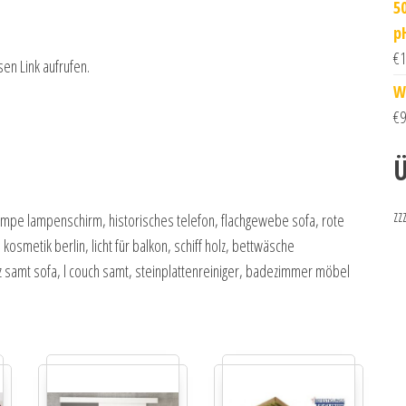
50
p
€
1
sen Link aufrufen.
W
€
9
Ü
zz
lampe lampenschirm, historisches telefon, flachgewebe sofa, rote
osmetik berlin, licht für balkon, schiff holz, bettwäsche
 samt sofa, l couch samt, steinplattenreiniger, badezimmer möbel