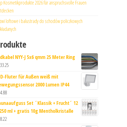
p Kosmetikprodukte 2026 für anspruchsvolle Frauen
tdecken
zwi loftowe i balustrady do schodów policzkowych
kładanych
rodukte
rdkabel NYY-J 5x6 qmm 25 Meter Ring
33.25
ED-Fluter für Außen weiß mit
ewegungssensor 2000 Lumen IP44
4.88
aunaaufguss Set ´Klassik + Frucht´ 12
 250 ml + gratis 10g Mentholkristalle
8.22