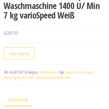
Waschmaschine 1400 U/ Min
7 kg varioSpeed Weiß
€
689.99
Siehe Angebot
SKU:
6cce0733e77d
Category:
Waschmaschinen
Tags:
ketogen tropfen original
,
leberreinigung nach moritz
,
shopping queen haartrockner
DESCRIPTION