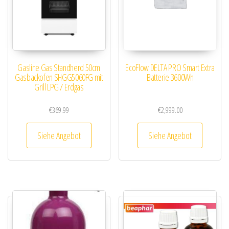
Gasline Gas Standherd 50cm
EcoFlow DELTA PRO Smart Extra
Gasbackofen SHGG5060FG mit
Batterie 3600Wh
Grill LPG / Erdgas
€
369.99
€
2,999.00
Siehe Angebot
Siehe Angebot