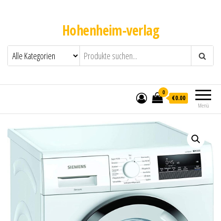
Hohenheim-verlag
0
€0.00
Menü