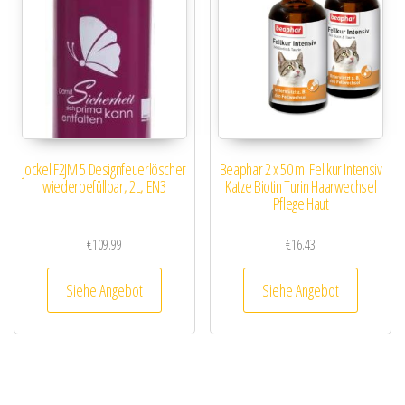
Jockel F2JM 5 Designfeuerlöscher
Beaphar 2 x 50 ml Fellkur Intensiv
wiederbefüllbar, 2L, EN3
Katze Biotin Turin Haarwechsel
Pflege Haut
€
109.99
€
16.43
Siehe Angebot
Siehe Angebot