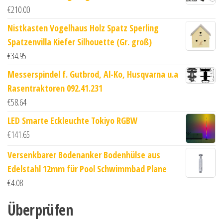
€
210.00
Nistkasten Vogelhaus Holz Spatz Sperling
Spatzenvilla Kiefer Silhouette (Gr. groß)
€
34.95
Messerspindel f. Gutbrod, Al-Ko, Husqvarna u.a
Rasentraktoren 092.41.231
€
58.64
LED Smarte Eckleuchte Tokiyo RGBW
€
141.65
Versenkbarer Bodenanker Bodenhülse aus
Edelstahl 12mm für Pool Schwimmbad Plane
€
4.08
Überprüfen