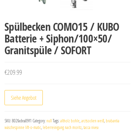
Spülbecken COMO15 / KUBO
Batterie + Siphon/100×50/
Granitspüle / SOFORT
€
209.99
Siehe Angebot
SKU:
802fadea09f1
Category:
null
Tags:
altholz bohle
,
arztsocken weiß
,
brabantia
wäschespinne lift-o-matic
,
leberreinigung nach moritz
,
tacca nivea