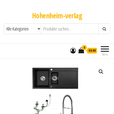
Hohenheim-verlag
0
€0.00
Menü