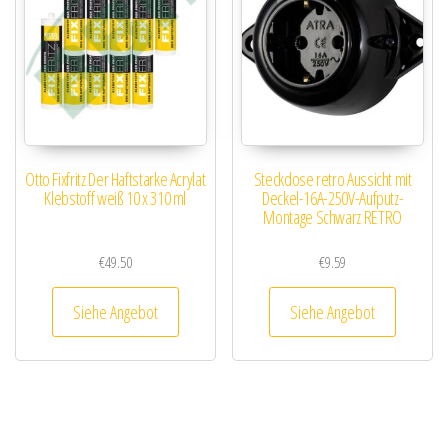
Otto Fixfritz Der Haftstarke Acrylat
Steckdose retro Aussicht mit
Klebstoff weiß 10 x 310 ml
Deckel-16A-250V-Aufputz-
Montage Schwarz RETRO
€
49.50
€
9.59
Siehe Angebot
Siehe Angebot