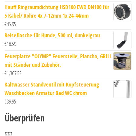
Hauff Ringraumdichtung HSD100 EWD DN100 für
5 Kabel/ Rohre 4x 7-12mm 1x 24-44mm
€
45.95
Reiseflasche für Hunde, 500 ml, dunkelgrau
€
18.59
Feuerplatte "OLYMP" Feuerstelle, Plancha, GRILL
mit Ständer und Zubehör,
€
1,307.52
Kaltwasser Standventil mit Kopfsteuerung
Waschbecken Armatur Bad WC chrom
€
39.95
Überprüfen
zzzzz