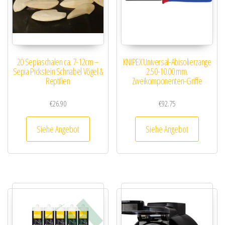
20 Sepiaschalen ca. 7-12cm –
KNIPEX Universal-Abisolierzange
Sepia Pickstein Schnabel Vögel &
2.50-10.00 mm.
Reptilien
Zweikomponenten-Griffe
€
26.90
€
92.75
Siehe Angebot
Siehe Angebot