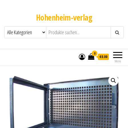
Hohenheim-verlag
0
€0.00
Menü