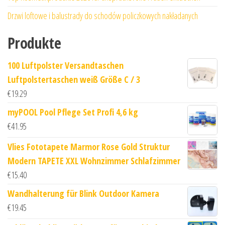
Drzwi loftowe i balustrady do schodów policzkowych nakładanych
Produkte
100 Luftpolster Versandtaschen
Luftpolstertaschen weiß Größe C / 3
€
19.29
myPOOL Pool Pflege Set Profi 4,6 kg
€
41.95
Vlies Fototapete Marmor Rose Gold Struktur
Modern TAPETE XXL Wohnzimmer Schlafzimmer
€
15.40
Wandhalterung für Blink Outdoor Kamera
€
19.45