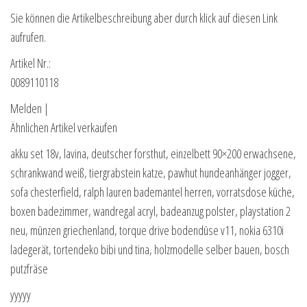
Sie können die Artikelbeschreibung aber durch klick auf diesen Link
aufrufen.
Artikel Nr.:
0089110118
Melden |
Ähnlichen Artikel verkaufen
akku set 18v, lavina, deutscher forsthut, einzelbett 90×200 erwachsene,
schrankwand weiß, tiergrabstein katze, pawhut hundeanhänger jogger,
sofa chesterfield, ralph lauren bademantel herren, vorratsdose küche,
boxen badezimmer, wandregal acryl, badeanzug polster, playstation 2
neu, münzen griechenland, torque drive bodendüse v11, nokia 6310i
ladegerät, tortendeko bibi und tina, holzmodelle selber bauen, bosch
putzfräse
yyyyy