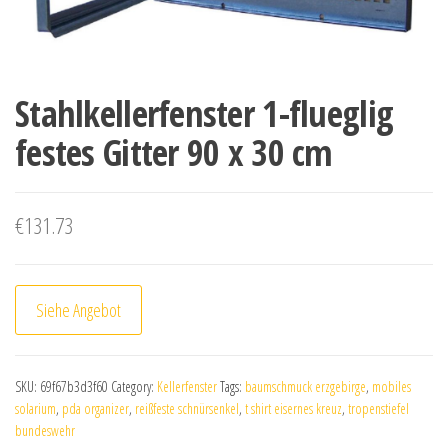
Stahlkellerfenster 1-flueglig
festes Gitter 90 x 30 cm
€
131.73
Siehe Angebot
SKU:
69f67b3d3f60
Category:
Kellerfenster
Tags:
baumschmuck erzgebirge
,
mobiles
solarium
,
pda organizer
,
reißfeste schnürsenkel
,
t shirt eisernes kreuz
,
tropenstiefel
bundeswehr